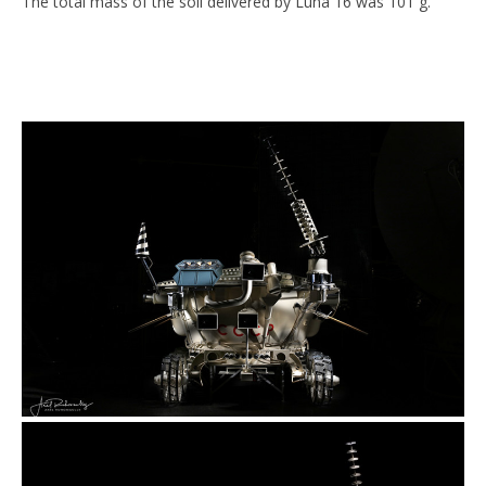
The total mass of the soil delivered by Luna 16 was 101 g.