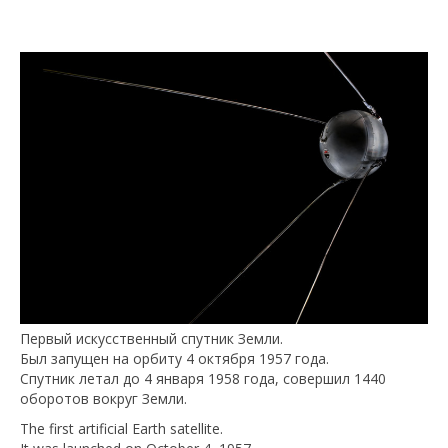
Первый искусственный спутник Земли.
Был запущен на орбиту 4 октября 1957 года.
Спутник летал до 4 января 1958 года, совершил 1440
оборотов вокруг Земли.
The first artificial Earth satellite.