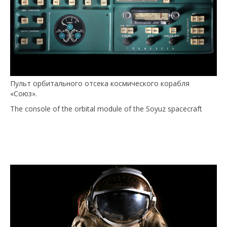
Пульт орбитального отсека космического корабля
«Союз».
The console of the orbital module of the Soyuz spacecraft