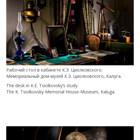
Рабочий стол в кабинете К.Э. Циолковского.
Мемориальный дом-музей К.Э. Циолковского, Калуга.
The desk in K.E. Tsiolkovsky’s study.
The K. Tsiolkovsky Memorial House-Museum, Kaluga.