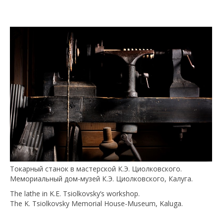
Токарный станок в мастерской К.Э. Циолковского.
Мемориальный дом-музей К.Э. Циолковского, Калуга.
The lathe in K.E. Tsiolkovsky’s workshop.
The K. Tsiolkovsky Memorial House-Museum, Kaluga.