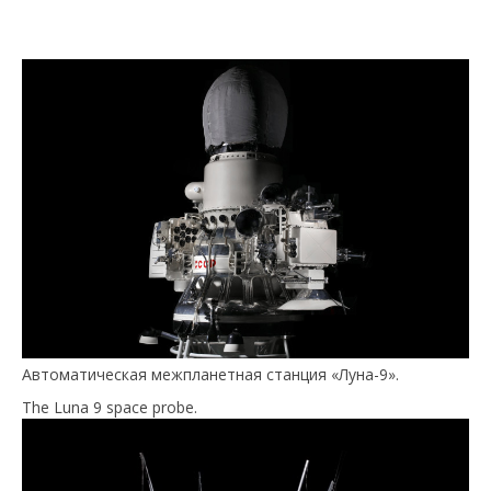
Автоматическая межпланетная станция «Луна-9».
The Luna 9 space probe.