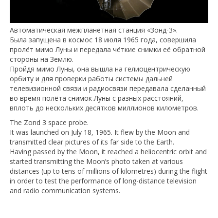
Автоматическая межпланетная станция «Зонд-3».
Была запущена в космос 18 июля 1965 года, совершила
пролёт мимо Луны и передала чёткие снимки её обратной
стороны на Землю.
Пройдя мимо Луны, она вышла на гелиоцентрическую
орбиту и для проверки работы системы дальней
телевизионной связи и радиосвязи передавала сделанный
во время полёта снимок Луны с разных расстояний,
вплоть до нескольких десятков миллионов километров.
The Zond 3 space probe.
It was launched on July 18, 1965. It flew by the Moon and
transmitted clear pictures of its far side to the Earth.
Having passed by the Moon, it reached a heliocentric orbit and
started transmitting the Moon’s photo taken at various
distances (up to tens of millions of kilometres) during the flight
in order to test the performance of long-distance television
and radio communication systems.