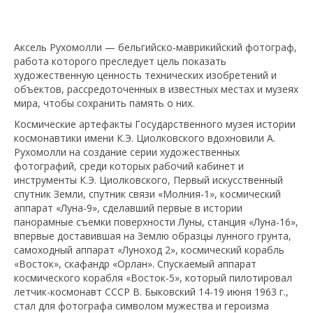
Аксель Рухомолли — бельгийско-маврикийский фотограф,
работа которого преследует цель показать
художественную ценность технических изобретений и
объектов, рассредоточенных в известных местах и музеях
мира, чтобы сохранить память о них.
Космические артефакты Государственного музея истории
космонавтики имени К.Э. Циолковского вдохновили А.
Рухомолли на создание серии художественных
фотографий, среди которых рабочий кабинет и
инструменты К.Э. Циолковского, Первый искусственный
спутник Земли, спутник связи «Молния-1», космический
аппарат «Луна-9», сделавший первые в истории
панорамные съемки поверхности Луны, станция «Луна-16»,
впервые доставившая на Землю образцы лунного грунта,
самоходный аппарат «Луноход 2», космический корабль
«Восток», скафандр «Орлан». Спускаемый аппарат
космического корабля «Восток-5», который пилотировал
летчик-космонавт СССР В. Быковский 14-19 июня 1963 г.,
стал для фотографа символом мужества и героизма