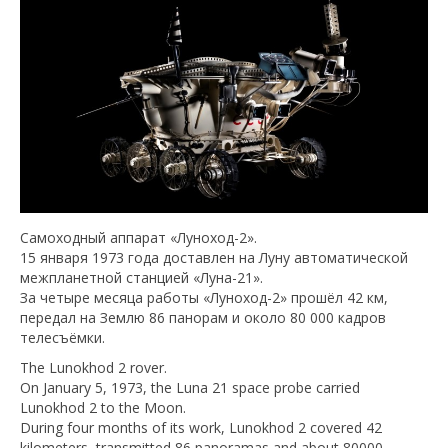
Самоходный аппарат «Луноход-2».
15 января 1973 года доставлен на Луну автоматической
межпланетной станцией «Луна-21».
За четыре месяца работы «Луноход-2» прошёл 42 км,
передал на Землю 86 панорам и около 80 000 кадров
телесъёмки.
The Lunokhod 2 rover.
On January 5, 1973, the Luna 21 space probe carried
Lunokhod 2 to the Moon.
During four months of its work, Lunokhod 2 covered 42
kilometers, transmitted 86 panoramas and about 80000