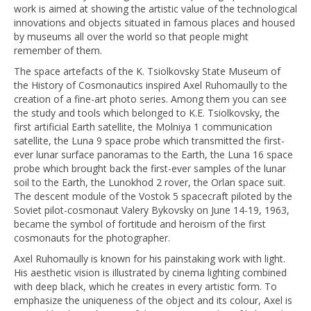
work is aimed at showing the artistic value of the technological
innovations and objects situated in famous places and housed
by museums all over the world so that people might
remember of them.
The space artefacts of the K. Tsiolkovsky State Museum of
the History of Cosmonautics inspired Axel Ruhomaully to the
creation of a fine-art photo series. Among them you can see
the study and tools which belonged to K.E. Tsiolkovsky, the
first artificial Earth satellite, the Molniya 1 communication
satellite, the Luna 9 space probe which transmitted the first-
ever lunar surface panoramas to the Earth, the Luna 16 space
probe which brought back the first-ever samples of the lunar
soil to the Earth, the Lunokhod 2 rover, the Orlan space suit.
The descent module of the Vostok 5 spacecraft piloted by the
Soviet pilot-cosmonaut Valery Bykovsky on June 14-19, 1963,
became the symbol of fortitude and heroism of the first
cosmonauts for the photographer.
Axel Ruhomaully is known for his painstaking work with light.
His aesthetic vision is illustrated by cinema lighting combined
with deep black, which he creates in every artistic form. To
emphasize the uniqueness of the object and its colour, Axel is