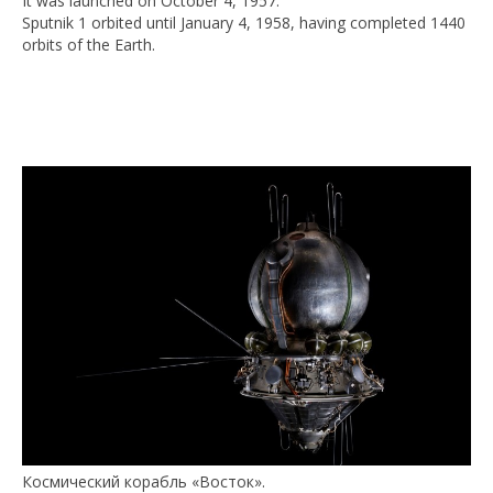
It was launched on October 4, 1957.
Sputnik 1 orbited until January 4, 1958, having completed 1440
orbits of the Earth.
Космический корабль «Восток».