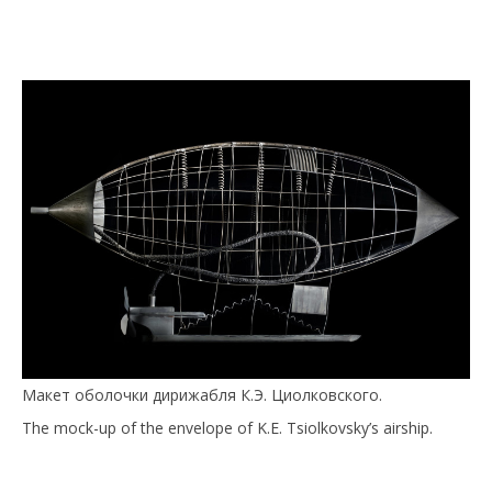
Макет оболочки дирижабля К.Э. Циолковского.
The mock-up of the envelope of K.E. Tsiolkovsky’s airship.