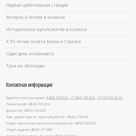
Первая орбитальная станция
Ветерок и Уголёк в космосе
Историческое рукопожатие в космосе
К 55-летию полёта Белки и Стрелки
Один день космонавта
Трое на «Восходе»
Контактная информация
Администраторы музея:
8 800 2007922
,
+7 4842 705-025
,
+7 919 037-33-22
.
Планетарий: (4842) 705-026.
Директор: (4842) 705-020.
Зам. директора по научной работе: (4842) 718-030.
Отдел научно-просветительной работы: (4842) 705-023.
Отдел кадров: (4842) 277-008.
Главный хранитель фондов: (4842) 718-034.