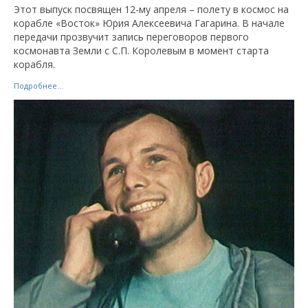
Этот выпуск посвящен 12-му апреля – полету в космос на
корабле «Восток» Юрия Алексеевича Гагарина. В начале
передачи прозвучит запись переговоров первого
космонавта Земли с С.П. Королевым в момент старта
корабля.
Подробнее...