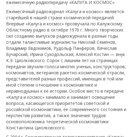
ежемесячную радиопередачу «КАЛУГА И КОСМОС».
Ежемесячный радиожурнал «Калуга и космос» является
старейшей в нашей стране космической передачей.
Впервые «Калуга и космос» прозвучала по Калужскому
Областному радио в октябре 1970 г. Много творческих
сил созданию выпусков радиожурнала в разные годы
отдали талантливые журналисты Николай Семенов,
Владимир Евдокимов, Рудольф Панферов, Вячеслав
Бучарский, Ирина Суходольская, Алексей Костин — внук
К.Э. Циолковского. Сорок с лишним лет на страницах
передачи звучали голоса многих ученых, конструкторов,
космонавтов, ветеранов ракетно-космической отрасли,
представителей разных профессий, имеющих в той или
иной степени отношение к космонавтике и
неравнодушных к ее истории. Особое место в передаче
«Калуга и космос» занимало и занимает освещение
вопроса, касающегося приоритетов советской и
российской космонавтики, ее современного состояния и
перспектив развития, а также значения трудов
основоположника теоретической космонавтики
Константина Циолковского.
С 2004 г. Государственная телерадиокомпания «Калуга»