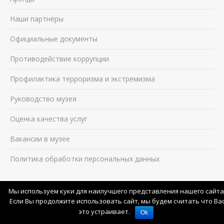
Наши партнёры
Официальные документы
Противодействие коррупции
Профилактика терроризма и экстремизма
Руководство музея
Оценка качества услуг
Вакансии в музее
Политика обработки персональных данных
Смотрите также
Мы используем куки для наилучшего представления нашего сайта
Если Вы продолжите использовать сайт, мы будем считать что Ва
История музея в лицах, событиях, датах
это устраивает.
Ok