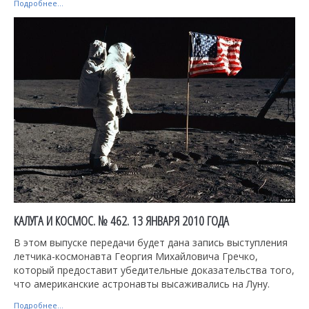
Подробнее...
КАЛУГА И КОСМОС. № 462. 13 ЯНВАРЯ 2010 ГОДА
В этом выпуске передачи будет дана запись выступления
летчика-космонавта Георгия Михайловича Гречко,
который предоставит убедительные доказательства того,
что американские астронавты высаживались на Луну.
Подробнее...