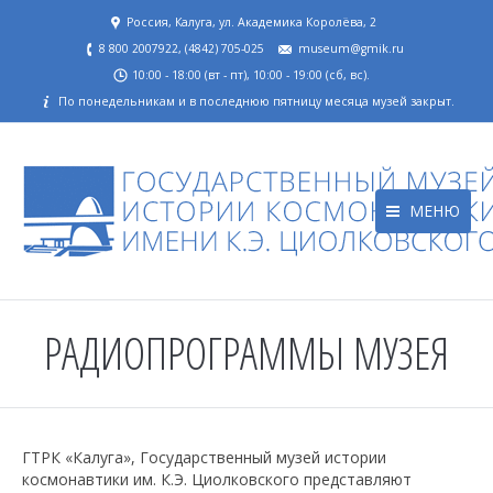
Россия, Калуга, ул. Академика Королёва, 2
8 800 2007922, (4842) 705-025
museum@gmik.ru
10:00 - 18:00 (вт - пт), 10:00 - 19:00 (сб, вс).
По понедельникам и в последнюю пятницу месяца музей закрыт.
МЕНЮ
РАДИОПРОГРАММЫ МУЗЕЯ
ГТРК «Калуга», Государственный музей истории
космонавтики им. К.Э. Циолковского представляют