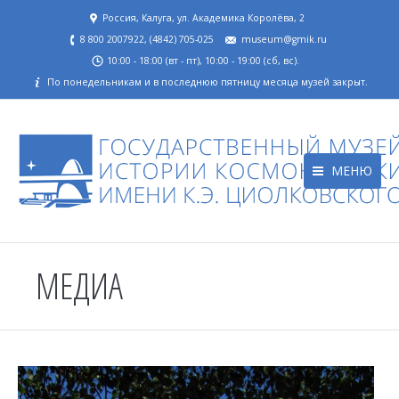
Россия, Калуга, ул. Академика Королёва, 2
8 800 2007922, (4842) 705-025
museum@gmik.ru
10:00 - 18:00 (вт - пт), 10:00 - 19:00 (сб, вс).
По понедельникам и в последнюю пятницу месяца музей закрыт.
МЕНЮ
МЕДИА