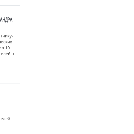
САНДРА
тчику-
ческих
ил 10
телей в
телей