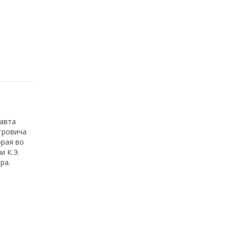
навта
тровича
орая во
и К.Э.
ра.