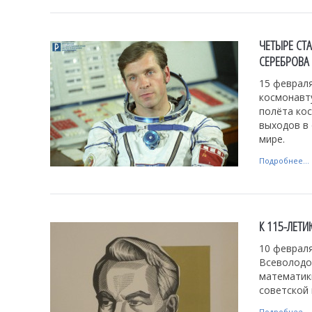
ЧЕТЫРЕ СТ
СЕРЕБРОВА
15 февраля
космонавту
полёта кос
выходов в 
мире.
Подробнее...
К 115-ЛЕТ
10 февраля
Всеволодо
математики
советской
Подробнее...