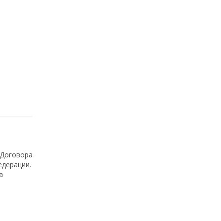
 Договора
едерации.
а