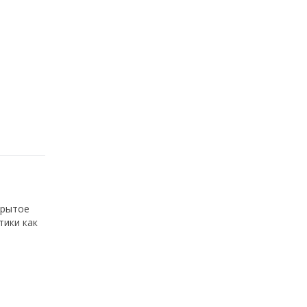
крытое
тики как