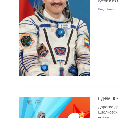
суток и пя
Подробнее...
С ДНЁМ ПО
Дорогие др
Циолковск
войне.