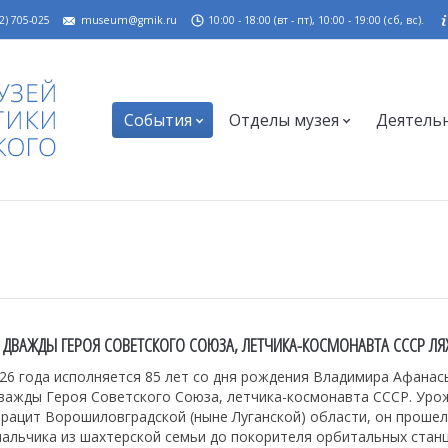
2) 705-025
museum@gmik.ru
10:00 - 18:00 (вт - пт), 10:00 - 19:00 (сб, вс).
События
Отделы музея
Деятель
 ДВАЖДЫ ГЕРОЯ СОВЕТСКОГО СОЮЗА, ЛЕТЧИКА-КОСМОНАВТА СССР ЛЯХ
26 года исполняется 85 лет со дня рождения Владимира Афанас
дважды Героя Советского Союза, летчика-космонавта СССР. Уро
рацит Ворошиловградской (ныне Луганской) области, он прошел
альчика из шахтерской семьи до покорителя орбитальных станц