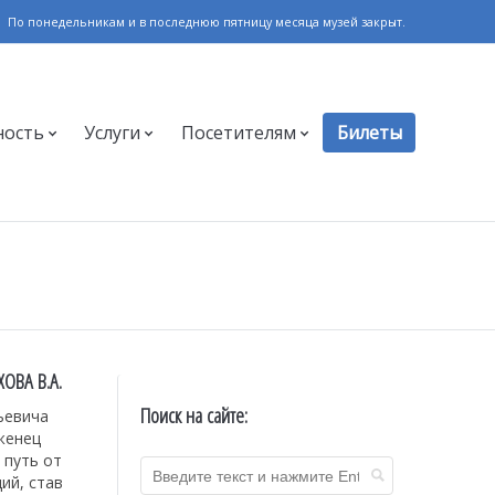
По понедельникам и в последнюю пятницу месяца музей закрыт.
ность
Услуги
Посетителям
Билеты
ОВА В.А.
Поиск на сайте:
ьевича
женец
 путь от
ий, став