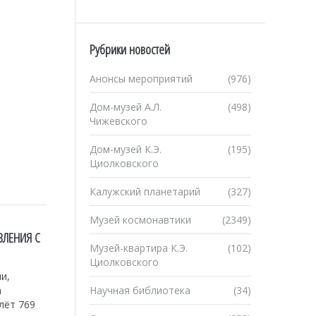
Рубрики новостей
Анонсы мероприятий
(976)
Дом-музей А.Л.
(498)
Чижевского
Дом-музей К.Э.
(195)
Циолковского
Калужский планетарий
(327)
Музей космонавтики
(2349)
ВЛЕНИЯ С
Музей-квартира К.Э.
(102)
Циолковского
и,
а
Научная библиотека
(34)
лёт 769