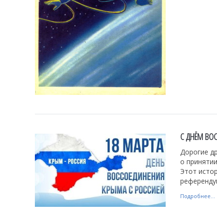
С ДНЁМ ВО
Дорогие др
о принятии
Этот исто
референдум
Подробнее...