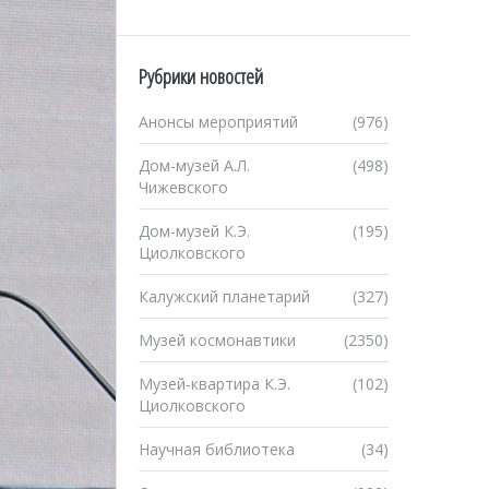
Рубрики новостей
Анонсы мероприятий
(976)
Дом-музей А.Л.
(498)
Чижевского
Дом-музей К.Э.
(195)
Циолковского
Калужский планетарий
(327)
Музей космонавтики
(2350)
Музей-квартира К.Э.
(102)
Циолковского
Научная библиотека
(34)