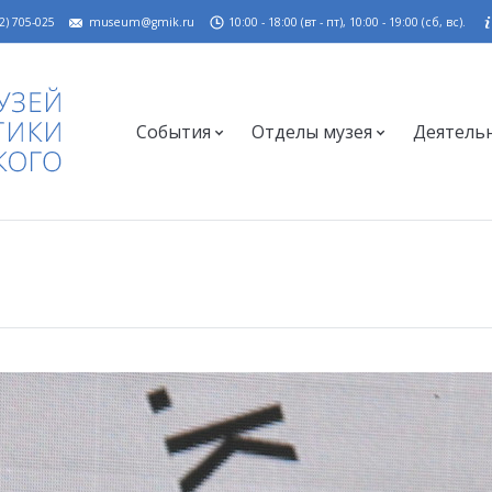
2) 705-025
museum@gmik.ru
10:00 - 18:00 (вт - пт), 10:00 - 19:00 (сб, вс).
События
Отделы музея
Деятель