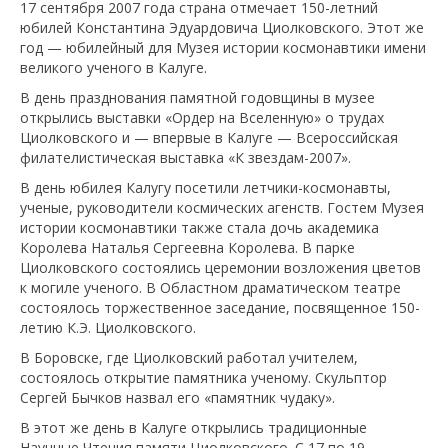
17 сентября 2007 года страна отмечает 150-летний
юбилей Константина Эдуардовича Циолковского. Этот же
год — юбилейный для Музея истории космонавтики имени
великого ученого в Калуге.
В день празднования памятной годовщины в музее
открылись выставки «Ордер на Вселенную» о трудах
Циолковского и — впервые в Калуге — Всероссийская
филателистическая выставка «К звездам-2007».
В день юбилея Калугу посетили летчики-космонавты,
ученые, руководители космических агенств. Гостем Музея
истории космонавтики также стала дочь академика
Королева Наталья Сергеевна Королева. В парке
Циолковского состоялись церемонии возложения цветов
к могиле ученого. В Областном драматическом театре
состоялось торжественное заседание, посвященное 150-
летию К.Э. Циолковского.
В Боровске, где Циолковский работал учителем,
состоялось открытие памятника ученому. Скульптор
Сергей Бычков назвал его «памятник чудаку».
В этот же день в Калуге открылись традиционные
Научные Чтения памяти Циолковского. С 17 по 19