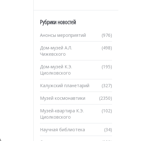
Рубрики новостей
Анонсы мероприятий
(976)
Дом-музей А.Л.
(498)
Чижевского
Дом-музей К.Э.
(195)
Циолковского
Калужский планетарий
(327)
Музей космонавтики
(2350)
Музей-квартира К.Э.
(102)
Циолковского
Научная библиотека
(34)
u
А.