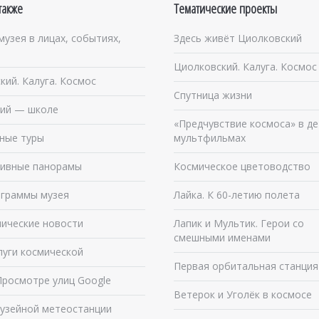
также
Тематические проекты
музея в лицах, событиях,
Здесь живёт Циолковский
Циолковский. Калуга. Космос
кий. Калуга. Космос
Спутница жизни
ий — школе
«Предчувствие космоса» в де
ные туры
мультфильмах
ивные панорамы
Космическое цветоводство
граммы музея
Лайка. К 60-летию полета
ические новости
Лапик и Мультик. Герои со
смешными именами
луги космической
Первая орбитальная станция
Просмотре улиц Google
Ветерок и Уголёк в космосе
узейной метеостанции