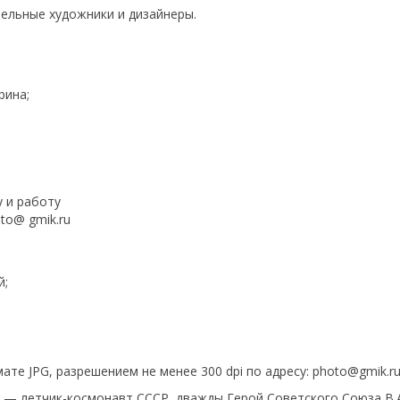
ельные художники и дизайнеры.
рина;
у и работу
oto@ gmik.ru
й;
те JPG, разрешением не менее 300 dpi по адресу: photo@gmik.r
 — летчик-космонавт СССР, дважды Герой Советского Союза В.