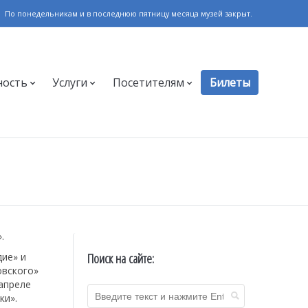
По понедельникам и в последнюю пятницу месяца музей закрыт.
ность
Услуги
Посетителям
Билеты
.
Поиск на сайте:
ие» и
овского»
-апреле
ки».