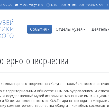
2) 705-025
museum@gmik.ru
10:00 - 18:00 (вт - пт), 10:00 - 19:00 (сб, вс).
События
Отделы музея
Деятель
ютерного творчества
е компьютерного творчества «Калуга — колыбель космонавтики»
но с территориальным общественным самоуправлением «Созвезд
«Государственный музей истории космонавтики им. К.Э. Циолк
 и 50-летия полета в космос Ю.А.Гагарина проводят в феврале
вку компьютерного творчества «Калуга – колыбель космонавти