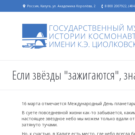
Россия, Калуга, ул. Академика Королёва, 2
8 800 2007922, (484
Если звёзды "зажигаются", з
16 марта отмечается Международный День планетар
В суете повседневной жизни как-то забывается, как
настоящее звёздное небо мы можем только вдали от г
затянуто тучами.
Но, к счастью, в Калуге есть место, где небо всегда