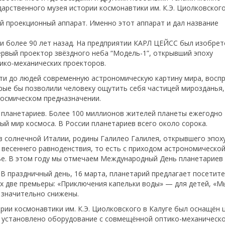
арственного музея истории космонавтики им. К.Э. Циолковского
й проекционный аппарат. Именно этот аппарат и дал название
ии более 90 лет назад. На предприятии КАРЛ ЦЕЙСС был изобрет
рвый проектор звёздного неба “Модель-1”, открывший эпоху
ико-механических проекторов.
ти до людей современную астрономическую картину мира, восп
рые бы позволили человеку ощутить себя частицей мирозданья,
космическом предназначении.
 планетариев. Более 100 миллионов жителей планеты ежегодно
й мир космоса. В России планетариев всего около сорока.
з солнечной Италии, родины Галилео Галилея, открывшего эпох
 весеннего равноденствия, то есть с приходом астрономической
ье. В этом году мы отмечаем Международный День планетариев 
 В праздничный день, 16 марта, планетарий предлагает посетит
х две премьеры: «Приключения капельки воды» — для детей, «М
 значительно снижены.
ории космонавтики им. К.Э. Циолковского в Калуге был оснащён
о установлено оборудование с совмещённой оптико-механическо