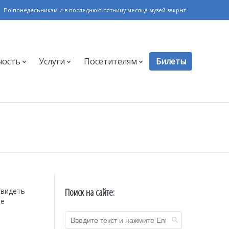
По понедельникам и в последнюю пятницу месяца музей закрыт.
ность
Услуги
Посетителям
Билеты
Поиск на сайте:
Увидеть
не