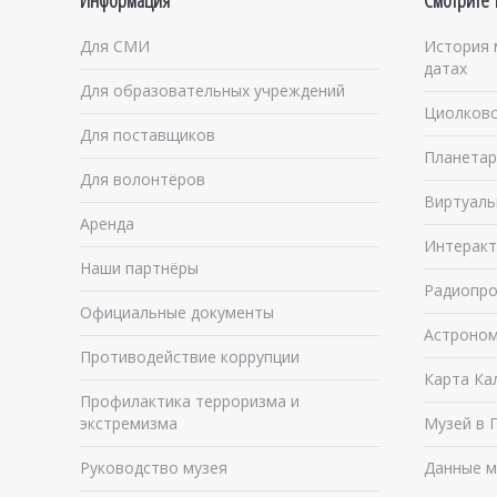
Информация
Смотрите 
Для СМИ
История 
датах
Для образовательных учреждений
Циолковс
Для поставщиков
Планетар
Для волонтёров
Виртуаль
Аренда
Интеракт
Наши партнёры
Радиопро
Официальные документы
Астроном
Противодействие коррупции
Карта Ка
Профилактика терроризма и
экстремизма
Музей в 
Руководство музея
Данные м