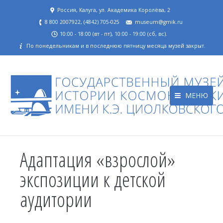
Россия, Калуга, ул. Академика Королёва, 2
8 800 2007922, (4842) 705-025
museum@gmik.ru
10:00 - 18:00 (вт - пт), 10:00 - 19:00 (сб, вс).
По понедельникам и в последнюю пятницу месяца музей закрыт.
МЕНЮ
Адаптация «взрослой»
экспозиции к детской
аудитории