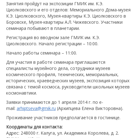
Занятия пройдут на экспозиции ГМИК им. К.Э.
Циолковского и его отделов: Мемориального Дома-музея
К.Э. Циолковского, Музея-квартиры К.Э. Циолковского в
Боровске, Музея-квартиры А.Л. Чижевского. Участники
семинара побывают в планетарии.
Регистрация во вводном зале ГМИК им. К.Э.
Циолковского. Начало регистрации – 10:00.
Начало работы семинара – 11:00.
Для участия в работе семинара приглашаются
специалисты музейного дела, сотрудники музеев
космического профиля, технических, мемориальных,
исторических, краеведческих музеев, экспозиция которых
связана с темой космоса, руководители школьных музеев
космонавтики.
Заявки принимаются до 1 апреля 2014 г. по e-
mail:
arhiptseva@gmik.ru
(Архипцева Елена Викторовна).
Проживание участников предполагается в гостинице.
Координаты для контакта:
Адрес: 248000 г. Калуга, ул. Академика Королева, д. 2.