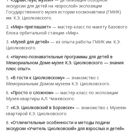
экскурсии для детей на «взрослой» экспозиции
Государственного музея истории космонавтики (ГМИК)
им. К.Э. Циолковского.
2.
«Мир» приглашает»
— мастер-класс по макету базового
блока орбитальной станции «Мир».
3.
«Музей для детей»
— из опыта работы ГМИК им. К.Э.
Циолковского.
4.
«Научно-познавательные программы для детей в
Мемориальном Доме-музее К.Э. Циолковского — знания
плюс опыт».
5.
«В гости к Циолковскому»
— знакомство с
Мемориальным Домом-музеем К.Э. Циолковского.
6.
«Просто о сложном»
— мастер-класс по экспозиции
Музея-квартиры А.Л. Чижевского.
7.
«К.Э. Циолковский в Боровске»
— знакомство с Музеем-
квартирой К.Э. Циолковского.
8.
«Отличительные особенности и методы подачи
экскурсии «Учитель Циолковский» для взрослых и детей».