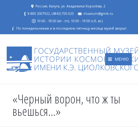
Россия, Калуга, ул. Академика Королёва, 2
8 800 2007922, (4842) 705-025
museum@gmik.ru
10:00 - 18:00 (вт - пт), 10:00 - 19:00 (сб, вс).
По понедельникам и в последнюю пятницу месяца музей закрыт.
МЕНЮ
«Черный ворон, что ж ты
вьешься…»