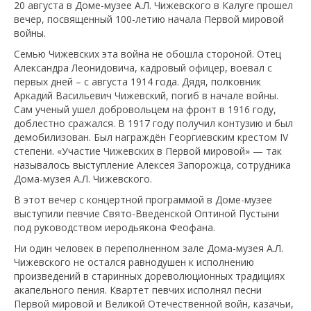
20 августа в Доме-музее А.Л. Чижевского в Калуге прошел
вечер, посвященный 100-летию начала Первой мировой
войны.
Семью Чижевских эта война не обошла стороной. Отец
Александра Леонидовича, кадровый офицер, воевал с
первых дней – с августа 1914 года. Дядя, полковник
Аркадий Васильевич Чижевский, погиб в начале войны.
Сам ученый ушел добровольцем на фронт в 1916 году,
доблестно сражался. В 1917 году получил контузию и был
демобилизован. Был награждён Георгиевским крестом IV
степени. «Участие Чижевских в Первой мировой» — так
называлось выступление Алексея Запорожца, сотрудника
Дома-музея А.Л. Чижевского.
В этот вечер с концертной программой в Доме-музее
выступили певчие Свято-Введенской Оптиной Пустыни
под руководством иеродьякона Феофана.
Ни один человек в переполненном зале Дома-музея А.Л.
Чижевского не остался равнодушен к исполнению
произведений в старинных дореволюционных традициях
акапельного пения. Квартет певчих исполнял песни
Первой мировой и Великой Отечественной войн, казачьи,