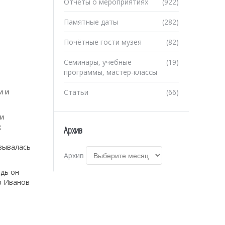
Отчеты о мероприятиях
(922)
Памятные даты
(282)
Почётные гости музея
(82)
Семинары, учебные
(19)
программы, мастер-классы
и и
Статьи
(66)
 и
х
Архив
зывалась
Архив
дь он
р Иванов