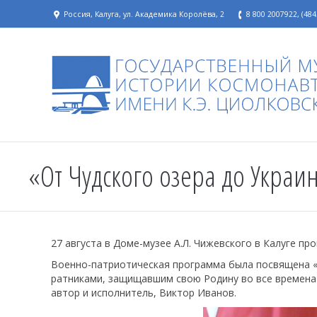
Россия, Калуга, ул. Академика Королёва, 2
8 800 2007922, (484
«От Чудского озера до Украи
27 августа в Доме-музее А.Л. Чижевского в Калуге п
Военно-патриотическая программа была посвящена «в
ратниками, защищавшим свою Родину во все времена 
автор и исполнитель, Виктор Иванов.