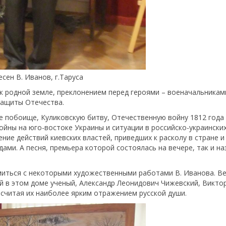
сен В. Иванов, г.Таруса
 родной земле, преклонением перед героями – военачальникам
защиты Отечества.
 побоище, Куликовскую битву, Отечественную войну 1812 года
йны на юго-востоке Украины и ситуации в российско-украински
ние действий киевских властей, приведших к расколу в стране и
и. А песня, премьера которой состоялась на вечере, так и на
миться с некоторыми художественными работами В. Иванова. Ве
ий в этом доме ученый, Александр Леонидович Чижевский, Викто
 считая их наиболее ярким отражением русской души.