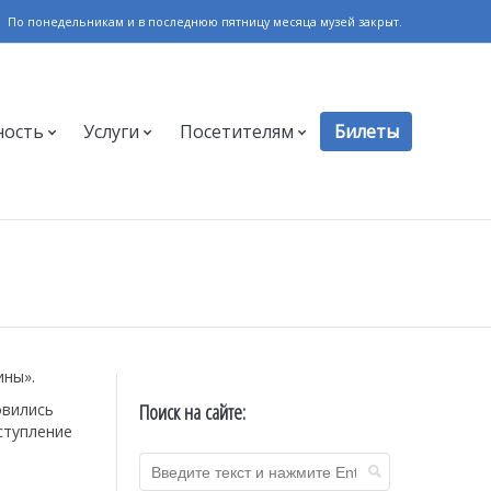
По понедельникам и в последнюю пятницу месяца музей закрыт.
ность
Услуги
Посетителям
Билеты
ины».
Поиск на сайте:
овились
ступление