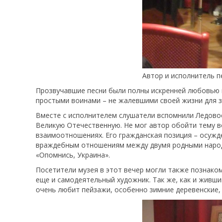
Автор и исполнитель пе
Прозвучавшие песни были полны искренней любовью к
простыми воинами – не жалевшими своей жизни для 
Вместе с исполнителем слушатели вспомнили Ледовое
Великую Отечественную. Не мог автор обойти тему во
взаимоотношениях. Его гражданская позиция – осужде
враждебным отношениям между двумя родными народам
«Опомнись, Украина».
Посетители музея в этот вечер могли также познако
еще и самодеятельный художник. Так же, как и живш
очень любит пейзажи, особенно зимние деревенские,