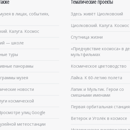
также
Тематические проекты
музея в лицах, событиях,
Здесь живёт Циолковский
Циолковский. Калуга. Космос
кий. Калуга. Космос
Спутница жизни
ий — школе
«Предчувствие космоса» в де
ные туры
мультфильмах
ивные панорамы
Космическое цветоводство
граммы музея
Лайка. К 60-летию полета
ические новости
Лапик и Мультик. Герои со
смешными именами
луги космической
Первая орбитальная станция
Просмотре улиц Google
Ветерок и Уголёк в космосе
узейной метеостанции
Историческое рукопожатие 