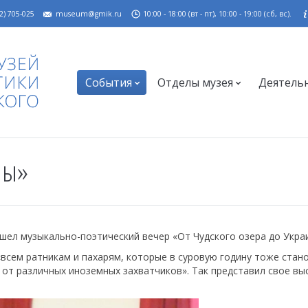
2) 705-025
museum@gmik.ru
10:00 - 18:00 (вт - пт), 10:00 - 19:00 (сб, вс).
События
Отделы музея
Деятель
ны»
рошел музыкально-поэтический вечер «От Чудского озера до Укра
сем ратникам и пахарям, которые в суровую годину тоже стан
от различных иноземных захватчиков». Так представил свое вы