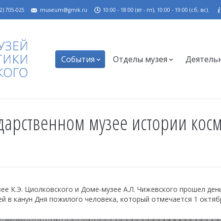
2) 705-025
museum@gmik.ru
10:00 - 18:00 (вт - пт), 10:00 - 19:00 (сб, вс).
События
Отделы музея
Деятель
дарственном музее истории косм
ее К.Э. Циолковского и Доме-музее А.Л. Чижевского прошел ден
й в канун Дня пожилого человека, который отмечается 1 октябр