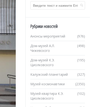
Рубрики новостей
Анонсы мероприятий
(976)
Дом-музей А.Л.
(498)
Чижевского
Дом-музей К.Э.
(195)
Циолковского
Калужский планетарий
(327)
Музей космонавтики
(2350)
Музей-квартира К.Э.
(102)
Циолковского