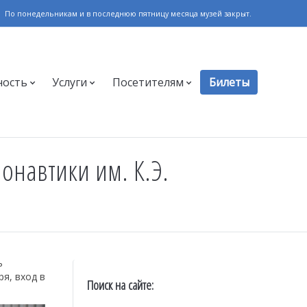
По понедельникам и в последнюю пятницу месяца музей закрыт.
ность
Услуги
Посетителям
Билеты
онавтики им. К.Э.
ь
я, вход в
Поиск на сайте: