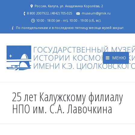
Россия, Калуга, ул. Академика Королёва, 2
8 800 2007922, (4842) 705-025
museum@gmik.ru
10:00 - 18:00 (вт - пт), 10:00 - 19:00 (сб, вс).
По понедельникам и в последнюю пятницу месяца музей закрыт.
МЕНЮ
25 лет Калужскому филиалу
НПО им. С.А. Лавочкина