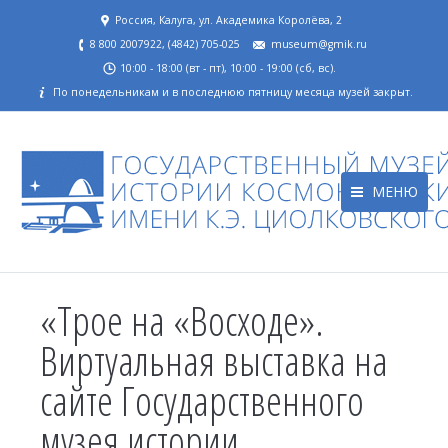
Россия, Калуга, ул. Академика Королёва, 2
8 800 2007922, (4842) 705-025
museum@gmik.ru
10:00 - 18:00 (вт - пт), 10:00 - 19:00 (сб, вс).
По понедельникам и в последнюю пятницу месяца музей закрыт.
МЕНЮ
«Трое на «Восходе».
Виртуальная выставка на
сайте Государственного
музея истории