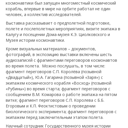
космонавтики был запущен многоместный космический
корабль, впервые в мире на орбите работал не один
человек, а коллектив исследователей.
Выставка рассказывает о предполетной подготовке,
полете и послеполетных мероприятиях, визите экипажа в
Калугу и посещении Дома-музея К.Э. Циолковского и
Музея истории космонавтики.
Кроме визуальных материалов – документов,
фотографий, в экспозицию выставки включены шесть
аудиозаписей с фрагментами переговоров космонавтов
во время полета. Можно послушать, в том числе:
фрагмент переговоров С.П. Королёва (позывной
«Двадцатый»), Ю.А. Гагарина (позывной «Заря») с
экипажем космического корабля «Восход» (позывной
«Рубины») во время старта; фрагмент переговоров с
сообщением В.М. Комарова о работе экипажа на пятом
витке; фрагмент переговоров С.П. Королева с Б.Б.
Егоровым и К.П. Феоктистовым о проведении
биологического эксперимента; фрагмент переговоров с
экипажем перед заключительным этапом полета.
Научный сотрудник Государственного музея истории