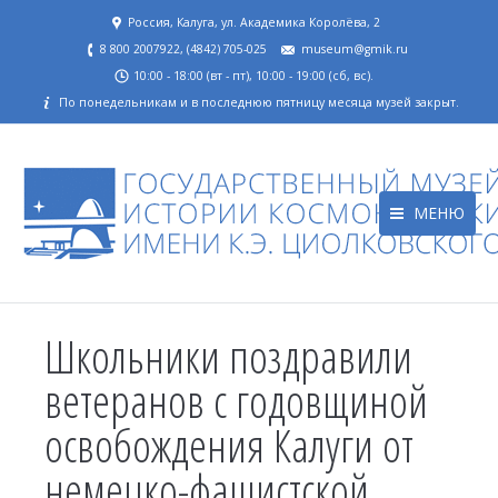
Россия, Калуга, ул. Академика Королёва, 2
8 800 2007922, (4842) 705-025
museum@gmik.ru
10:00 - 18:00 (вт - пт), 10:00 - 19:00 (сб, вс).
По понедельникам и в последнюю пятницу месяца музей закрыт.
МЕНЮ
Школьники поздравили
ветеранов с годовщиной
освобождения Калуги от
немецко-фашистской