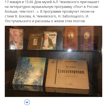
17 января в 15.00 Дом-музей А.Л. Чижевского приглашает
на литературно-музыкальную программу «Поэт в России
больше, чем поэт…». В программе прозвучат песни на
стихи В. Бокова, А. Чижевского, Н. Заболоцкого, И.
Поступальского и рассказы о жизни этих поэтов.
ВКонтакте