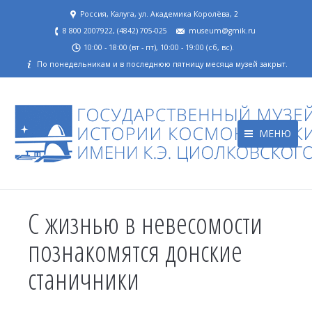
Россия, Калуга, ул. Академика Королёва, 2
8 800 2007922, (4842) 705-025
museum@gmik.ru
10:00 - 18:00 (вт - пт), 10:00 - 19:00 (сб, вс).
По понедельникам и в последнюю пятницу месяца музей закрыт.
МЕНЮ
С жизнью в невесомости
познакомятся донские
станичники