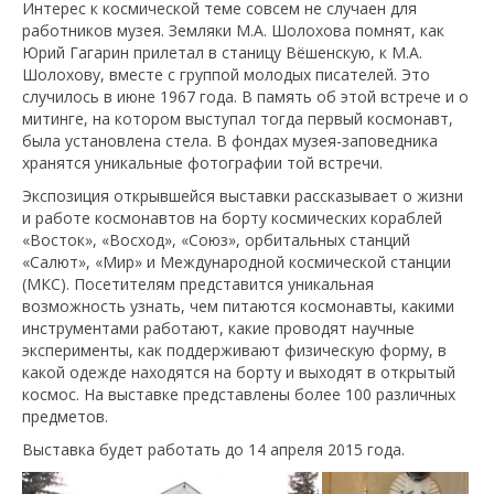
Интерес к космической теме совсем не случаен для
работников музея. Земляки М.А. Шолохова помнят, как
Юрий Гагарин прилетал в станицу Вёшенскую, к М.А.
Шолохову, вместе с группой молодых писателей. Это
случилось в июне 1967 года. В память об этой встрече и о
митинге, на котором выступал тогда первый космонавт,
была установлена стела. В фондах музея-заповедника
хранятся уникальные фотографии той встречи.
Экспозиция открывшейся выставки рассказывает о жизни
и работе космонавтов на борту космических кораблей
«Восток», «Восход», «Союз», орбитальных станций
«Салют», «Мир» и Международной космической станции
(МКС). Посетителям представится уникальная
возможность узнать, чем питаются космонавты, какими
инструментами работают, какие проводят научные
эксперименты, как поддерживают физическую форму, в
какой одежде находятся на борту и выходят в открытый
космос. На выставке представлены более 100 различных
предметов.
Выставка будет работать до 14 апреля 2015 года.