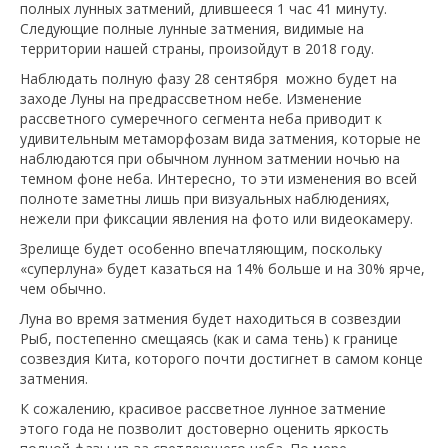
полных лунных затмений, длившееся 1 час 41 минуту.
Следующие полные лунные затмения, видимые на
территории нашей страны, произойдут в 2018 году.
Наблюдать полную фазу 28 сентября можно будет на
заходе Луны на предрассветном небе. Изменение
рассветного сумеречного сегмента неба приводит к
удивительным метаморфозам вида затмения, которые не
наблюдаются при обычном лунном затмении ночью на
темном фоне неба. Интересно, то эти изменения во всей
полноте заметны лишь при визуальных наблюдениях,
нежели при фиксации явления на фото или видеокамеру.
Зрелище будет особенно впечатляющим, поскольку
«суперлуна» будет казаться на 14% больше и на 30% ярче,
чем обычно.
Луна во время затмения будет находиться в созвездии
Рыб, постепенно смещаясь (как и сама тень) к границе
созвездия Кита, которого почти достигнет в самом конце
затмения.
К сожалению, красивое рассветное лунное затмение
этого года не позволит достоверно оценить яркость