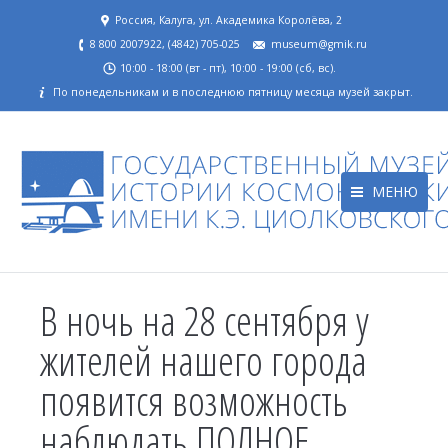
Россия, Калуга, ул. Академика Королёва, 2
8 800 2007922, (4842) 705-025
museum@gmik.ru
10:00 - 18:00 (вт - пт), 10:00 - 19:00 (сб, вс).
По понедельникам и в последнюю пятницу месяца музей закрыт.
МЕНЮ
В ночь на 28 сентября у
жителей нашего города
появится возможность
наблюдать ПОЛНОЕ