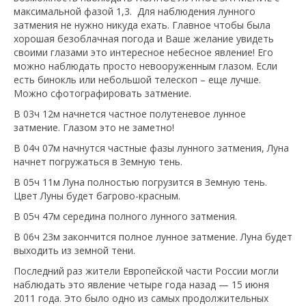
максимальной фазой 1,3. Для наблюдения лунного
затмения не нужно никуда ехать. Главное чтобы была
хорошая безоблачная погода и Ваше желание увидеть
своими глазами это интересное небесное явление! Его
можно наблюдать просто невооруженным глазом. Если
есть бинокль или небольшой телескоп – еще лучше.
Можно сфотографировать затмение.
В 03ч 12м начнется частное полутеневое лунное
затмение. Глазом это не заметно!
В 04ч 07м начнутся частные фазы лунного затмения, Луна
начнет погружаться в Земную тень.
В 05ч 11м Луна полностью погрузится в Земную тень.
Цвет Луны будет багрово-красным.
В 05ч 47м середина полного лунного затмения.
В 06ч 23м закончится полное лунное затмение. Луна будет
выходить из земной тени.
Последний раз жители Европейской части России могли
наблюдать это явление четыре года назад — 15 июня
2011 года. Это было одно из самых продолжительных