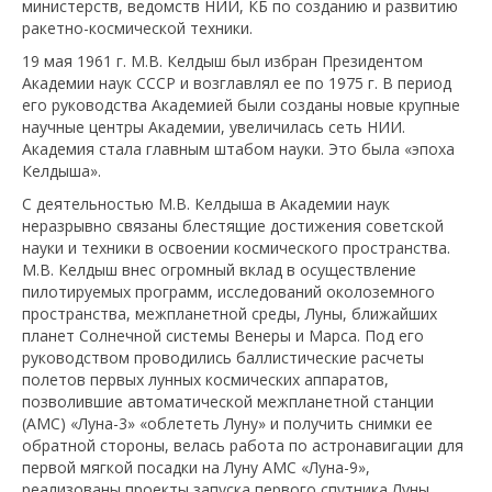
министерств, ведомств НИИ, КБ по созданию и развитию
ракетно-космической техники.
19 мая 1961 г. М.В. Келдыш был избран Президентом
Академии наук СССР и возглавлял ее по 1975 г. В период
его руководства Академией были созданы новые крупные
научные центры Академии, увеличилась сеть НИИ.
Академия стала главным штабом науки. Это была «эпоха
Келдыша».
С деятельностью М.В. Келдыша в Академии наук
неразрывно связаны блестящие достижения советской
науки и техники в освоении космического пространства.
М.В. Келдыш внес огромный вклад в осуществление
пилотируемых программ, исследований околоземного
пространства, межпланетной среды, Луны, ближайших
планет Солнечной системы Венеры и Марса. Под его
руководством проводились баллистические расчеты
полетов первых лунных космических аппаратов,
позволившие автоматической межпланетной станции
(АМС) «Луна-3» «облететь Луну» и получить снимки ее
обратной стороны, велась работа по астронавигации для
первой мягкой посадки на Луну АМС «Луна-9»,
реализованы проекты запуска первого спутника Луны