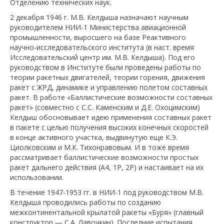
Отделению технических наук.
2 декабря 1946 г. М.В. Келдыша назначают научным
руководителем НИИ-1 Министерства авиационной
промышленности, выросшего на базе Реактивного
научно-исследовательского института (в наст. время
Исследовательский центр им. М.В. Келдыша). Под его
руководством в Институте были проведены работы по
теории ракетных двигателей, теории горения, движения
ракет с ЖРД, динамике и управлению полетом составных
ракет. В работе «Баллистические возможности составных
ракет» (совместно с С.С. Каменским и Д.Е. Охоцимским)
Келдыш обосновывает идею применения составных ракет
в пакете с целью получения высоких конечных скоростей
в конце активного участка, выдвинутую еще К.Э.
Циолковским и М.К. Тихонравовым. И в тоже время
рассматривает баллистические возможности простых
ракет дальнего действия (А4, 1Р, 2Р) и настаивает на их
использовании.
В течение 1947-1953 гг. в НИИ-1 под руководством М.В.
Келдыша проводились работы по созданию
межконтинентальной крылатой ракеты «Буря» (главный
конструктор — С.А. Лавочкин). Последние испытания