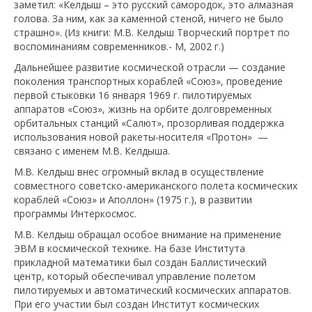
заметил: «Келдыш – это русский самородок, это алмазная
голова. За ним, как за каменной стеной, ничего не было
страшно». (Из книги: М.В. Келдыш Творческий портрет по
воспоминаниям современников.- М, 2002 г.)
Дальнейшее развитие космической отрасли — создание
поколения транспортных кораблей «Союз», проведение
первой стыковки 16 января 1969 г. пилотируемых
аппаратов «Союз», жизнь на орбите долговременных
орбитальных станций «Салют», прозорливая поддержка
использования новой ракеты-носителя «Протон» —
связано с именем М.В. Келдыша.
М.В. Келдыш внес огромный вклад в осуществление
совместного советско-американского полета космических
кораблей «Союз» и Аполлон» (1975 г.), в развитии
программы Интеркосмос.
М.В. Келдыш обращал особое внимание на применение
ЭВМ в космической технике. На базе Института
прикладной математики был создан Баллистический
центр, который обеспечивал управление полетом
пилотируемых и автоматический космических аппаратов.
При его участии был создан Институт космических