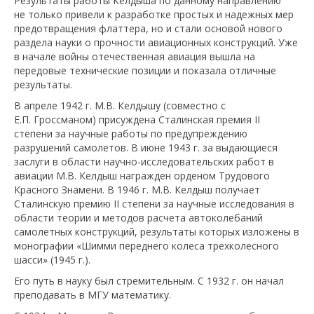
Результаты работы Келдыша по данному направлению
не только привели к разработке простых и надежных мер
предотвращения флаттера, но и стали основой нового
раздела науки о прочности авиационных конструкций. Уже
в начале войны отечественная авиация вышла на
передовые технические позиции и показала отличные
результаты.
В апреле 1942 г. М.В. Келдышу (совместно с
Е.П. Гроссманом) присуждена Сталинская премия II
степени за научные работы по предупреждению
разрушений самолетов. В июне 1943 г. за выдающиеся
заслуги в области научно-исследовательских работ в
авиации М.В. Келдыш награжден орденом Трудового
Красного Знамени. В 1946 г. М.В. Келдыш получает
Сталинскую премию II степени за научные исследования в
области теории и методов расчета автоколебаний
самолетных конструкций, результаты которых изложены в
монографии «Шимми переднего колеса трехколесного
шасси» (1945 г.).
Его путь в науку был стремительным. С 1932 г. он начал
преподавать в МГУ математику.