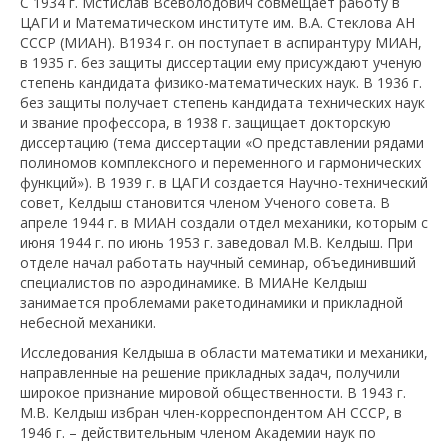
С 1934 г. Мстислав Всеволодович совмещает работу в
ЦАГИ и Математическом институте им. В.А. Стеклова АН
СССР (МИАН). В1934 г. он поступает в аспирантуру МИАН,
в 1935 г. без защиты диссертации ему присуждают ученую
степень кандидата физико-математических наук. В 1936 г.
без защиты получает степень кандидата технических наук
и звание профессора, в 1938 г. защищает докторскую
диссертацию (тема диссертации «О представлении рядами
полиномов комплексного и переменного и гармонических
функций»). В 1939 г. в ЦАГИ создается Научно-технический
совет, Келдыш становится членом Ученого совета. В
апреле 1944 г. в МИАН создали отдел механики, которым с
июня 1944 г. по июнь 1953 г. заведовал М.В. Келдыш. При
отделе начал работать научный семинар, объединивший
специалистов по аэродинамике. В МИАНе Келдыш
занимается проблемами ракетодинамики и прикладной
небесной механики.
Исследования Келдыша в области математики и механики,
направленные на решение прикладных задач, получили
широкое признание мировой общественности. В 1943 г.
М.В. Келдыш избран член-корреспондентом АН СССР, в
1946 г. – действительным членом Академии наук по