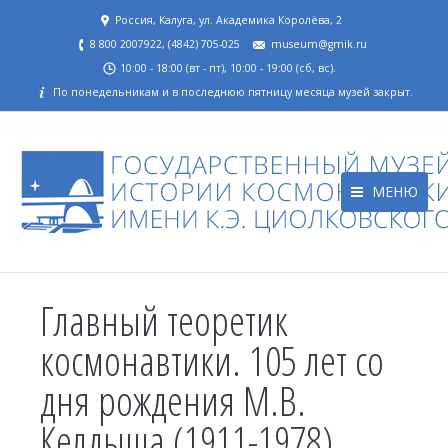
Россия, Калуга, ул. Академика Королёва, 2
8 800 2007922, (4842) 705-025
museum@gmik.ru
10:00 - 18:00 (вт - пт), 10:00 - 19:00 (сб, вс).
По понедельникам и в последнюю пятницу месяца музей закрыт.
МЕНЮ
Главный теоретик
космонавтики. 105 лет со
дня рождения М.В.
Келдыша (1911-1978)