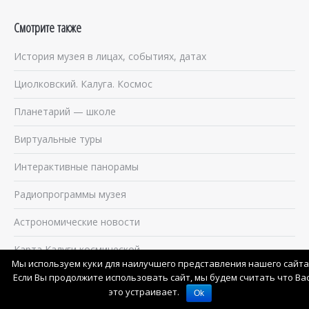
Смотрите также
История музея в лицах, событиях, датах
Циолковский. Калуга. Космос
Планетарий — школе
Виртуальные туры
Интерактивные панорамы
Радиопрограммы музея
Астрономические новости
Карта Калуги космической
Мы используем куки для наилучшего представления нашего сайта
Музей в Просмотре улиц Google
Если Вы продолжите использовать сайт, мы будем считать что Ва
это устраивает.
Ok
Данные музейной метеостанции