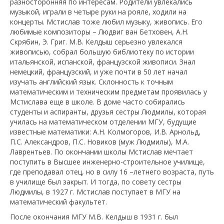
разносторонняя по интересам. Родители увлекались
музыкой, играли в четыре руки на рояле, ходили на
концерты. Мстислав тоже любил музыку, живопись. Его
любимые композиторы – Людвиг ван Бетховен, А.Н.
Скрябин, Э. Григ. М.В. Келдыш серьезно увлекался
живописью, собрал большую библиотеку по истории
итальянской, испанской, французской живописи. Знал
немецкий, французский, и уже почти в 50 лет начал
изучать английский язык. Склонность к точным
математическим и техническим предметам проявилась у
Мстислава еще в школе. В доме часто собирались
студенты и аспиранты, друзья сестры Людмилы, которая
училась на математическом отделении МГУ, будущие
известные математики: А.Н. Колмогоров, И.В. Арнольд,
П.С. Александров, П.С. Новиков (муж Людмилы), М.А.
Лаврентьев. По окончании школы Мстислав мечтает
поступить в Высшее инженерно-строительное училище,
где преподавал отец, но в силу 16 –летнего возраста, путь
в училище был закрыт. И тогда, по совету сестры
Людмилы, в 1927 г. Мстислав поступает в МГУ на
математический факультет.
После окончания МГУ М.В. Келдыш в 1931 г. был