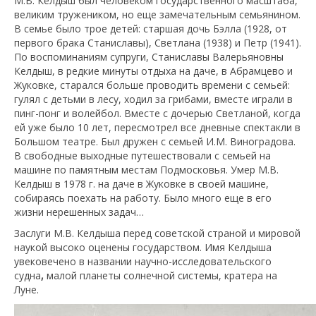
М.В. Келдыш был человеком государственного масштаба,
великим тружеником, но еще замечательным семьянином.
В семье было трое детей: старшая дочь Бэлла (1928, от
первого брака Станиславы), Светлана (1938) и Петр (1941).
По воспоминаниям супруги, Станиславы Валерьяновны
Келдыш, в редкие минуты отдыха на даче, в Абрамцево и
Жуковке, старался больше проводить времени с семьей:
гулял с детьми в лесу, ходил за грибами, вместе играли в
пинг-понг и волейбол. Вместе с дочерью Светланой, когда
ей уже было 10 лет, пересмотрел все дневные спектакли в
Большом театре. Был дружен с семьей И.М. Виноградова.
В свободные выходные путешествовали с семьей на
машине по памятным местам Подмосковья. Умер М.В.
Келдыш в 1978 г. на даче в Жуковке в своей машине,
собираясь поехать на работу. Было много еще в его
жизни нерешенных задач…
Заслуги М.В. Келдыша перед советской страной и мировой
наукой высоко оценены государством. Имя Келдыша
увековечено в названии научно-исследовательского
судна
,
малой планеты солнечной системы, кратера на
Луне.