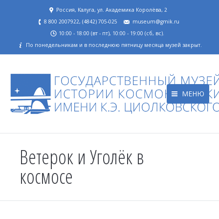
Россия, Калуга, ул. Академика Королёва, 2
8 800 2007922, (4842) 705-025
museum@gmik.ru
10:00 - 18:00 (вт - пт), 10:00 - 19:00 (сб, вс).
По понедельникам и в последнюю пятницу месяца музей закрыт.
МЕНЮ
Ветерок и Уголёк в
космосе