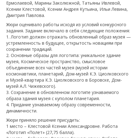
Ермолаевой, Марины Заколюжной, Татьяны Ивлевой,
Ксении Клестовой, Ксении Андрея Кутьина, Ильи Левина,
Дмитрия Павлова.
Жюри оценивало работы исходя из условий конкурсного
задания. Задание включало в себя следующие положения:
1. Логотип должен отражать обновленный образ музея —
устремленность в будущее, открытость новациям при
сохранении традиций.
2. Основные образы для логотипа: уникальное здание
музея, Космическое пространство, смысловое
объединение всех частей музея (музей истории
космонавтики, планетарий, Дом-музей К.Э. Циолковского
и Музей-квартира К.Э. Циолковского в Боровске, Дом-
музей А.Л. Чижевского).
3. Сохранение в обновленном логотипе узнаваемого
образа здания музея с куполом планетария.
4. Придание узнаваемому образу современности,
динамичности.
Жюри приняло решение присудить:
1 место – Клестовой Ксении Александровне. Работа
«Логотип «Полет» (27,75 балла).