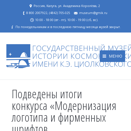
Россия, Калуга, ул. Академика Королёва, 2
8 800 2007922, (4842) 705-025
museum@gmik.ru
10:00 - 18:00 (вт - пт), 10:00 - 19:00 (сб, вс).
По понедельникам и в последнюю пятницу месяца музей закрыт.
МЕНЮ
Подведены итоги
конкурса «Модернизация
логотипа и фирменных
шрифтов