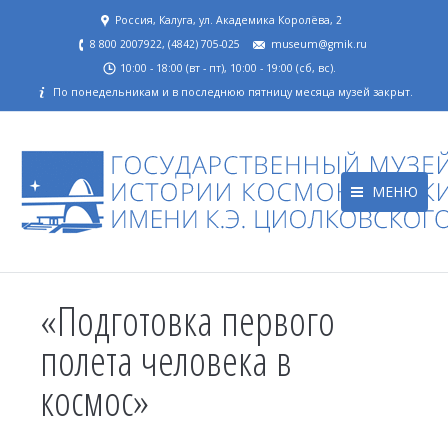
Россия, Калуга, ул. Академика Королёва, 2
8 800 2007922, (4842) 705-025
museum@gmik.ru
10:00 - 18:00 (вт - пт), 10:00 - 19:00 (сб, вс).
По понедельникам и в последнюю пятницу месяца музей закрыт.
МЕНЮ
«Подготовка первого
полета человека в
космос»