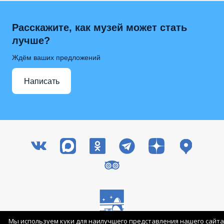
Расскажите, как музей может стать
лучше?
Ждём ваших предложений
Написать
Мы используем куки для наилучшего представления нашего сайта
Все права защищены © 2003-2026 ГМИК им. К.Э. Циолковского