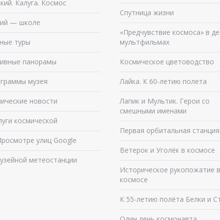
кий. Калуга. Космос
Спутница жизни
ий — школе
«Предчувствие космоса» в де
ные туры
мультфильмах
ивные панорамы
Космическое цветоводство
граммы музея
Лайка. К 60-летию полета
ические новости
Лапик и Мультик. Герои со
смешными именами
луги космической
Первая орбитальная станция
Просмотре улиц Google
Ветерок и Уголёк в космосе
узейной метеостанции
Историческое рукопожатие 
космосе
К 55-летию полёта Белки и С
Один день космонавта