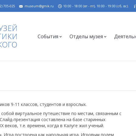
2) 705-025
museum@gmik.ru
10:00 - 18:00 (вт - пт), 10:00 - 19:00 (сб, вс).
События
Отделы музея
Деятель
ов 9-11 классов, студентов и взрослых.
т собой виртуальное путешествие по местам, связанным с
 Слайд-презентация составлена на базе старинных
 веков, т.е. времени, когда в Калуге жил ученый.
». Игра построена как напольная игра. Игровым полем