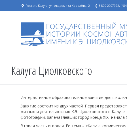
Россия, Калуга, ул. Академика Королёва, 2
8 800 2007922, (484
Калуга Циолковского
Интерактивное образовательное занятие для школьник
Занятие состоит из двух частей. Первая представляе
жизнью и деятельностью К.Э. Циолковского в Калуге.
фотографий, запечатлевших город конца XIX- начала XX
Вторая часть игровая. Ее тема – «Калуга космическая