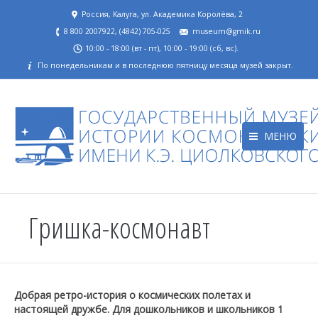
Россия, Калуга, ул. Академика Королёва, 2
8 800 2007922, (4842) 705-025
museum@gmik.ru
10:00 - 18:00 (вт - пт), 10:00 - 19:00 (сб, вс).
По понедельникам и в последнюю пятницу месяца музей закрыт.
МЕНЮ
Гришка-космонавт
Добрая ретро-история о космических полетах и
настоящей дружбе. Для дошкольников и школьников 1