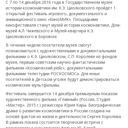
С 7 по 14 декабря 2016 года в Государственном музее
истории космонавтики им. К.Э. Циолковского пройдет 1
открытый фестиваль игрового, документального и
анимационного кино «КиноМИК». Площадками
кинофестиваля станут музей истории космонавтики, Дом-
музей А.Л. Чижевского и Музей-квартира К.Э.
Циолковского в Боровске.
В течение недели посетители музея смогут
познакомиться с художественными и документальными
фильмами о К.Э. Циолковском, С.П. Королеве из фондов
музея, первым советским научно-фантастическим
фильмом «Космический рейс», документальными
фильмами телестудии РОСКОСМОСа. Для юных
посетителей в Детском уголке будут демонстрироваться
космические мультфильмы.
Фестиваль завершится 14 декабря премьерным показом
художественного фильма «Главный» (Россия, Студия
«Мастер». 2015 г.) режиссера Юрия Кары. Биографическая
драма о развитии космонавтики в России создана на
основе фактов из жизни и деятельности Сергея Королева.
В рамках показа состоится творческая встреча с
режиссером и сценаристом фильма Ю. Карой.