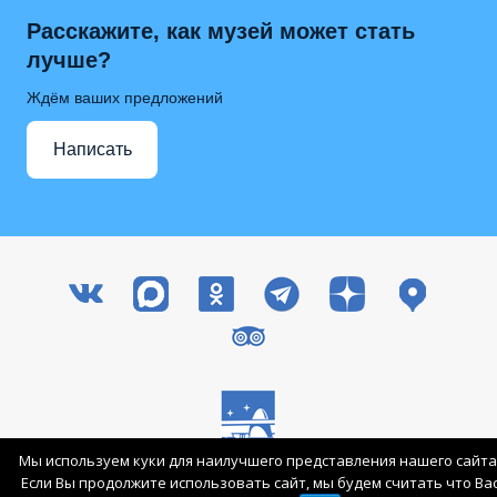
Расскажите, как музей может стать
лучше?
Ждём ваших предложений
Написать
Мы используем куки для наилучшего представления нашего сайта
Все права защищены © 2003-2026 ГМИК им. К.Э. Циолковского
Если Вы продолжите использовать сайт, мы будем считать что Ва
Вход для сотрудников
Карта сайта