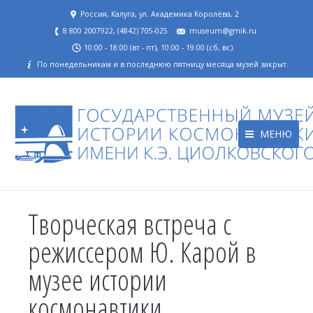
Россия, Калуга, ул. Академика Королёва, 2
8 800 2007922, (4842) 705-025
museum@gmik.ru
10:00 - 18:00 (вт - пт), 10:00 - 19:00 (сб, вс).
По понедельникам и в последнюю пятницу месяца музей закрыт.
МЕНЮ
Творческая встреча с
режиссером Ю. Карой в
музее истории
космонавтики