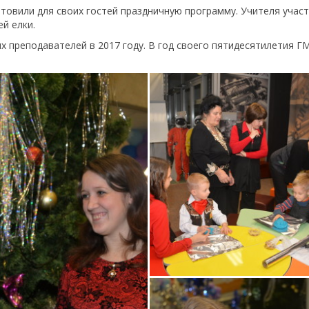
товили для своих гостей праздничную программу. Учителя учас
ей елки.
х преподавателей в 2017 году. В год своего пятидесятилетия Г