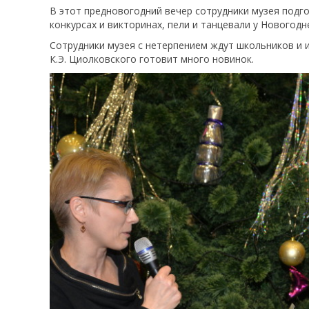
В этот предновогодний вечер сотрудники музея подго
конкурсах и викторинах, пели и танцевали у Новогодн
Сотрудники музея с нетерпением ждут школьников и и
К.Э. Циолковского готовит много новинок.