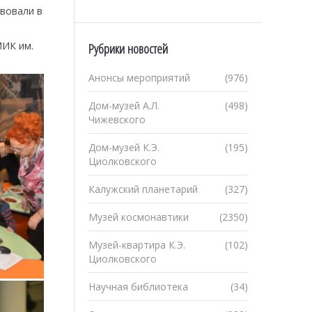
твовали в
МИК им.
Рубрики новостей
Анонсы мероприятий
(976)
Дом-музей А.Л.
(498)
Чижевского
Дом-музей К.Э.
(195)
Циолковского
Калужский планетарий
(327)
Музей космонавтики
(2350)
Музей-квартира К.Э.
(102)
Циолковского
Научная библиотека
(34)