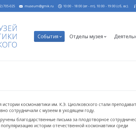
2) 705-025
museum@gmik.ru
10:00 - 18:00 (вт - пт), 10:00 - 19:00 (сб, вс).
События
Отделы музея
Деятель
я истории космонавтики им. К.Э. Циолковского стали преподава
вно сотрудничали с музеем в уходящем году.
ручены благодарственные письма за плодотворное сотрудничес
и популяризацию истории отечественной космонавтики среди