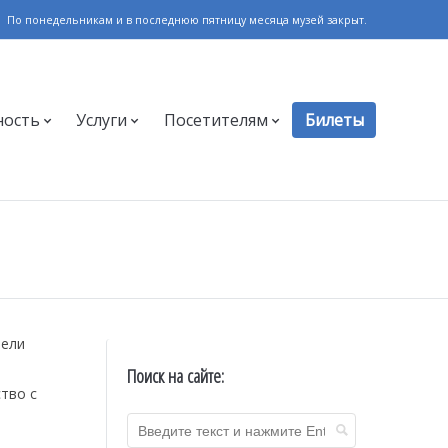
По понедельникам и в последнюю пятницу месяца музей закрыт.
ность
Услуги
Посетителям
Билеты
тели
Поиск на сайте:
тво с