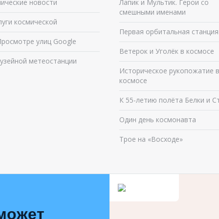
ические новости
Лапик и Мультик. Герои со
смешными именами
луги космической
Первая орбитальная станция
Просмотре улиц Google
Ветерок и Уголёк в космосе
узейной метеостанции
Историческое рукопожатие 
космосе
К 55-летию полёта Белки и С
Один день космонавта
Трое на «Восходе»
 может