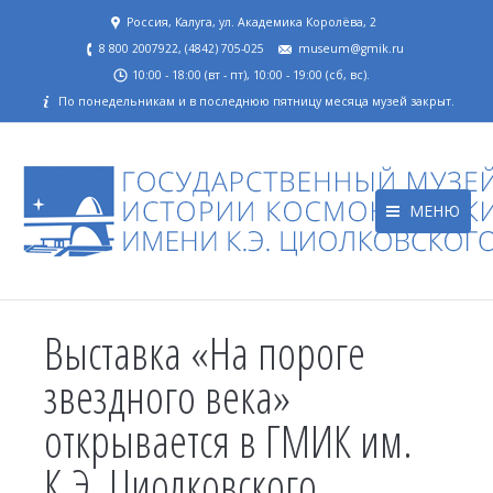
Россия, Калуга, ул. Академика Королёва, 2
8 800 2007922, (4842) 705-025
museum@gmik.ru
10:00 - 18:00 (вт - пт), 10:00 - 19:00 (сб, вс).
По понедельникам и в последнюю пятницу месяца музей закрыт.
МЕНЮ
Выставка «На пороге
звездного века»
открывается в ГМИК им.
К.Э. Циолковского