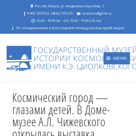
Россия, Калуга, ул. Академика Королёва, 2
8 800 2007922, (4842) 705-025
museum@gmik.ru
10:00 - 18:00 (вт - пт), 10:00 - 19:00 (сб, вс).
По понедельникам и в последнюю пятницу месяца музей закрыт.
МЕНЮ
Космический город —
глазами детей. В Доме-
музее А.Л. Чижевского
открылась выставка