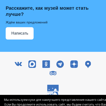
Расскажите, как музей может стать
лучше?
Ждём ваших предложений
Написать
Мы используем куки для наилучшего представления нашего сайта
Все права защищены © 2003-2026 ГМИК им. К.Э. Циолковского
Если Вы продолжите использовать сайт, мы будем считать что Ва
Вход для сотрудников
Карта сайта