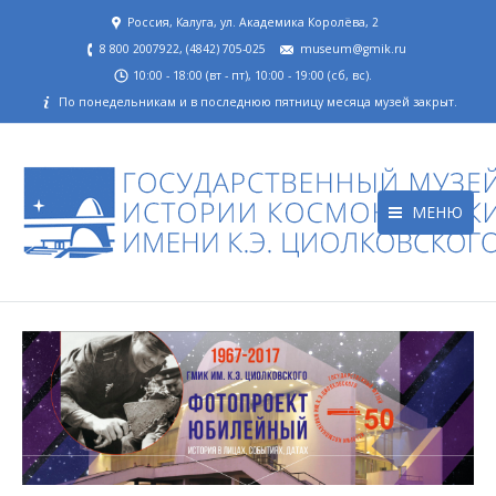
Россия, Калуга, ул. Академика Королёва, 2
8 800 2007922, (4842) 705-025
museum@gmik.ru
10:00 - 18:00 (вт - пт), 10:00 - 19:00 (сб, вс).
По понедельникам и в последнюю пятницу месяца музей закрыт.
МЕНЮ