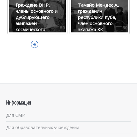
космической
Граждане ВНР,
Тамайо Мендес А.,
индустрии
..
члены основного и
гражданин
будущего» на
дублирующего
республики Куба,
заключительном
экипажей
член основного
пленарном
космического
экипажа КК
'
'
заседании XIII
корабля «Союз-36»
«Союз-38» с
Чтений К.Э.
Фаркаш Б. и
семьей у
Циолковского.
ВКонтакте
Мадьяри Б. (справа
Государственного
налево) у Дома-
музея истории
..
музея К.Э.
космонавтики им.
Циолковского.
К.Э. Циолковского.
'
'
..
..
Информация
Для СМИ
Для образовательных учреждений