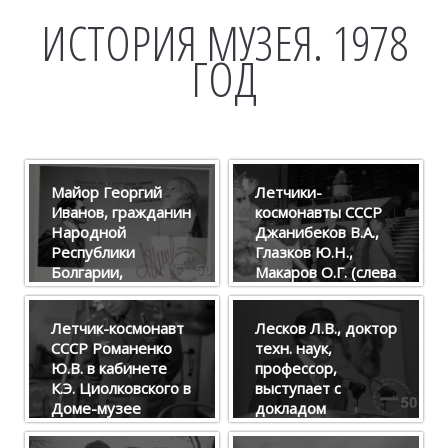
ИСТОРИЯ МУЗЕЯ. 1978
ГОД
Майор Георгий
Летчики-
Иванов, гражданин
космонавты СССР
Народной
Джанибеков В.А.,
Республики
Глазков Ю.Н.,
Болгарии,
Макаров О.Г. (слева
космонавт-
направо)
исследователь КК
знакомятся с
Летчик-космонавт
Лесков Л.В., доктор
«Союз-33», в
экспозицией зала
СССР Романенко
техн. наук,
Доме-музее К.Э.
ракетной техники
Ю.В. в кабинете
профессор,
Циолковского.
ГМИК им. К.Э.
К.Э. Циолковского в
выступает с
Циолковского.
Доме-музее
докладом
'
'
..
ученого.
«Перспективы
..