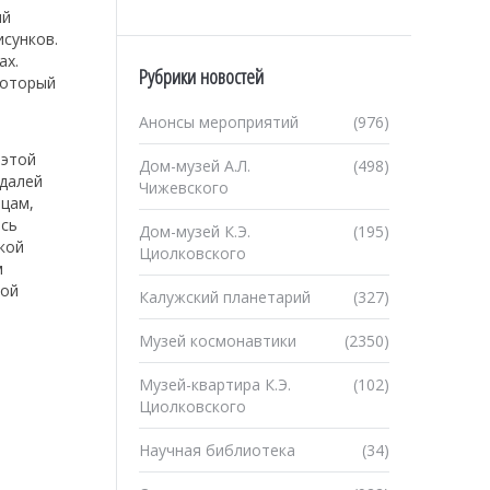
ий
исунков.
ах.
Рубрики новостей
который
Анонсы мероприятий
(976)
 этой
Дом-музей А.Л.
(498)
едалей
Чижевского
ицам,
ась
Дом-музей К.Э.
(195)
кой
Циолковского
м
кой
Калужский планетарий
(327)
Музей космонавтики
(2350)
Музей-квартира К.Э.
(102)
Циолковского
Научная библиотека
(34)