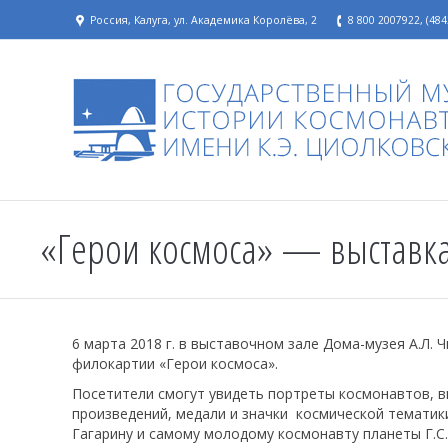
Россия, Калуга, ул. Академика Королёва, 2
8 800 2007922, (484
«Герои космоса» — выставка
6 марта 2018 г. в выставочном зале Дома-музея А.Л.
филокартии «Герои космоса».
Посетители смогут увидеть портреты космонавтов, в
произведений, медали и значки космической тематик
Гагарину и самому молодому космонавту планеты Г.С.