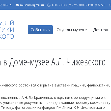
2) 705-025
museum@gmik.ru
10:00 - 18:00 (вт - пт), 10:00 - 19:00 (сб, вс).
События
Отделы музея
Деятель
 в Доме-музее А.Л. Чижевского
 Чижевского состоится открытие выставки графики, фалеристики,
ыполненные А.Н. Яр-Кравченко, открытки с репродукциями его
и, уникальные документы, принадлежавшие первому космонавту
 Титову, фотографии из фондов ГМИК им. К.Э. Циолковского.