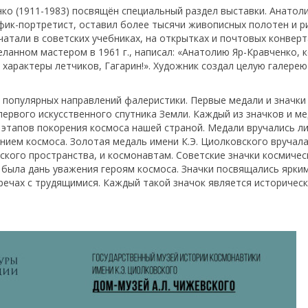
ко (1911-1983) посвящён специальный раздел выставки. Анатол
фик-портретист, оставил более тысячи живописных полотен и р
атали в советских учебниках, на открытках и почтовых конверт
еланном мастером в 1961 г., написал: «Анатолию Яр-Кравченко, 
характеры летчиков, Гагарин!». Художник создал целую галерею
 популярных направлений фалеристики. Первые медали и значки
 первого искусственного спутника Земли. Каждый из значков и м
 этапов покорения космоса нашей страной. Медали вручались л
нием космоса. Золотая медаль имени К.Э. Циолковского вручал
ского пространства, и космонавтам. Советские значки космичес
 была дань уважения героям космоса. Значки посвящались ярки
речах с трудящимися. Каждый такой значок является историчес