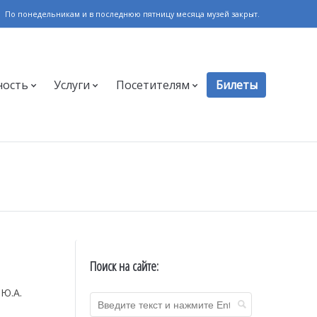
По понедельникам и в последнюю пятницу месяца музей закрыт.
ность
Услуги
Посетителям
Билеты
Поиск на сайте:
 Ю.А.