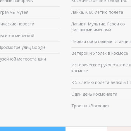
ивные панорамы
Космическое цветоводство
граммы музея
Лайка. К 60-летию полета
ические новости
Лапик и Мультик. Герои со
смешными именами
луги космической
Первая орбитальная станция
Просмотре улиц Google
Ветерок и Уголёк в космосе
узейной метеостанции
Историческое рукопожатие 
космосе
К 55-летию полёта Белки и С
Один день космонавта
Трое на «Восходе»