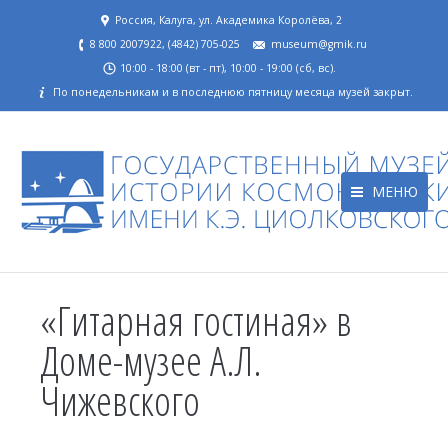
Россия, Калуга, ул. Академика Королёва, 2
8 800 2007922, (4842) 705-025
museum@gmik.ru
10:00 - 18:00 (вт - пт), 10:00 - 19:00 (сб, вс).
По понедельникам и в последнюю пятницу месяца музей закрыт.
МЕНЮ
«Гитарная гостиная» в
Доме-музее А.Л.
Чижевского