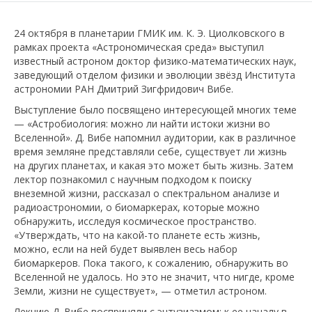
24 октября в планетарии ГМИК им. К. Э. Циолковского в
рамках проекта «Астрономическая среда» выступил
известный астроном доктор физико-математических наук,
заведующий отделом физики и эволюции звёзд Института
астрономии РАН Дмитрий Зигфридович Вибе.
Выступление было посвящено интересующей многих теме
— «Астробиология: можно ли найти истоки жизни во
Вселенной». Д. Вибе напомнил аудитории, как в различное
время земляне представляли себе, существует ли жизнь
на других планетах, и какая это может быть жизнь. Затем
лектор познакомил с научным подходом к поиску
внеземной жизни, рассказал о спектральном анализе и
радиоастрономии, о биомаркерах, которые можно
обнаружить, исследуя космическое пространство.
«Утверждать, что на какой-то планете есть жизнь,
можно, если на ней будет выявлен весь набор
биомаркеров. Пока такого, к сожалению, обнаружить во
Вселенной не удалось. Но это не значит, что нигде, кроме
Земли, жизни не существует», — отметил астроном.
Лекцию Д. Вибе восприняли с энтузиазмом: к ее началу в