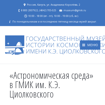
Россия, Калуга, ул. Академика Королёва, 2
8 800 2007922, (4842) 705-025
museum@gmik.ru
10:00 - 18:00 (вт - пт), 10:00 - 19:00 (сб, вс).
По понедельникам и в последнюю пятницу месяца музей закрыт.
МЕНЮ
«Астрономическая среда»
в ГМИК им. К.Э.
Циолковского