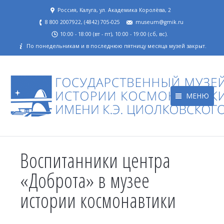
Россия, Калуга, ул. Академика Королёва, 2
8 800 2007922, (4842) 705-025
museum@gmik.ru
10:00 - 18:00 (вт - пт), 10:00 - 19:00 (сб, вс).
По понедельникам и в последнюю пятницу месяца музей закрыт.
МЕНЮ
Воспитанники центра
«Доброта» в музее
истории космонавтики