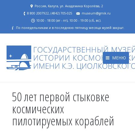
Россия, Калуга, ул. Академика Королёва, 2
8 800 2007922, (4842) 705-025
museum@gmik.ru
10:00 - 18:00 (вт - пт), 10:00 - 19:00 (сб, вс).
По понедельникам и в последнюю пятницу месяца музей закрыт.
МЕНЮ
50 лет первой стыковке
космических
пилотируемых кораблей