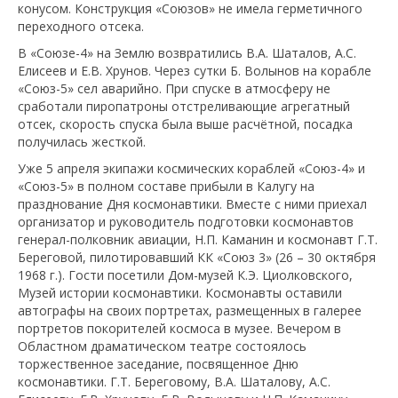
конусом. Конструкция «Союзов» не имела герметичного
переходного отсека.
В «Союзе-4» на Землю возвратились В.А. Шаталов, А.С.
Елисеев и Е.В. Хрунов. Через сутки Б. Волынов на корабле
«Союз-5» сел аварийно. При спуске в атмосферу не
сработали пиропатроны отстреливающие агрегатный
отсек, скорость спуска была выше расчётной, посадка
получилась жесткой.
Уже 5 апреля экипажи космических кораблей «Союз-4» и
«Союз-5» в полном составе прибыли в Калугу на
празднование Дня космонавтики. Вместе с ними приехал
организатор и руководитель подготовки космонавтов
генерал-полковник авиации, Н.П. Каманин и космонавт Г.Т.
Береговой, пилотировавший КК «Союз 3» (26 – 30 октября
1968 г.). Гости посетили Дом-музей К.Э. Циолковского,
Музей истории космонавтики. Космонавты оставили
автографы на своих портретах, размещенных в галерее
портретов покорителей космоса в музее. Вечером в
Областном драматическом театре состоялось
торжественное заседание, посвященное Дню
космонавтики. Г.Т. Береговому, В.А. Шаталову, А.С.