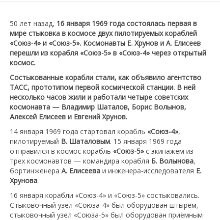
50 лет назад,
16 января 1969 года состоялась первая в
мире стыковка в космосе двух пилотируемых кораблей
«Союз-4» и «Союз-5». Космонавты Е. Хрунов и А. Елисеев
перешли из корабля «Союз-5» в «Союз-4» через открытый
космос.
Состыкованные корабли стали, как объявило агентство
ТАСС, прототипом первой космической станции. В ней
несколько часов жили и работали четыре советских
космонавта — Владимир Шаталов, Борис Волынов,
Алексей Елисеев и Евгений Хрунов.
14 января 1969 года стартовал корабль
«Союз-4»
,
пилотируемый
В. Шаталовым
. 15 января 1969 года
отправился в космос корабль
«Союз-5»
с экипажем из
трех космонавтов — командира корабля
Б. Волынова
,
бортинженера
А. Елисеева
и инженера-исследователя
Е.
Хрунова
.
16 января корабли «Союз-4» и «Союз-5» состыковались.
Стыковочный узел «Союза-4» был оборудован штырём,
стыковочный узел «Союза-5» был оборудован приёмным