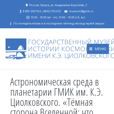
Россия, Калуга, ул. Академика Королёва, 2
8 800 2007922, (4842) 705-025
museum@gmik.ru
10:00 - 18:00 (вт - пт), 10:00 - 19:00 (сб, вс).
По понедельникам и в последнюю пятницу месяца музей закрыт.
МЕНЮ
Астрономическая среда в
планетарии ГМИК им. К.Э.
Циолковского. «Тёмная
сторона Вселенной: что