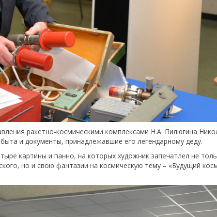
авления ракетно-космическими комплексами Н.А. Пилюгина Нико
 быта и документы, принадлежавшие его легендарному деду.
тыре картины и панно, на которых художник запечатлел не тол
ского, но и свою фантазии на космическую тему – «Будущий кос