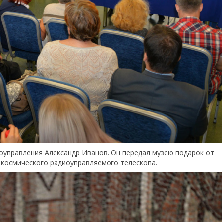
оуправления Александр Иванов. Он передал музею подарок от
ь космического радиоуправляемого телескопа.