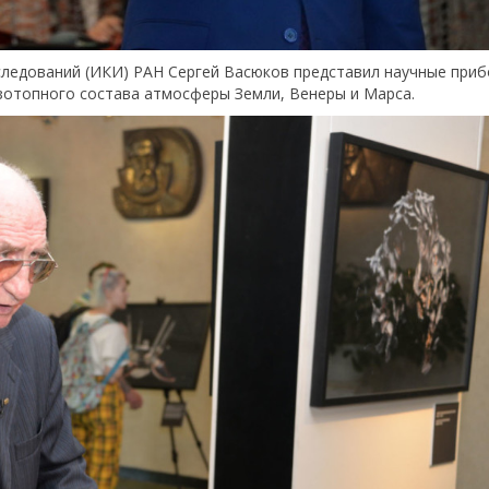
сследований (ИКИ) РАН Сергей Васюков представил научные при
зотопного состава атмосферы Земли, Венеры и Марса.