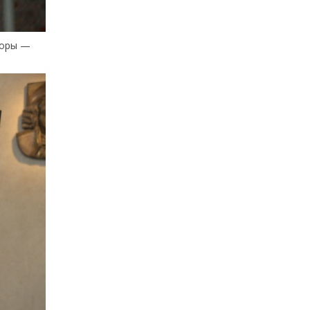
боры —