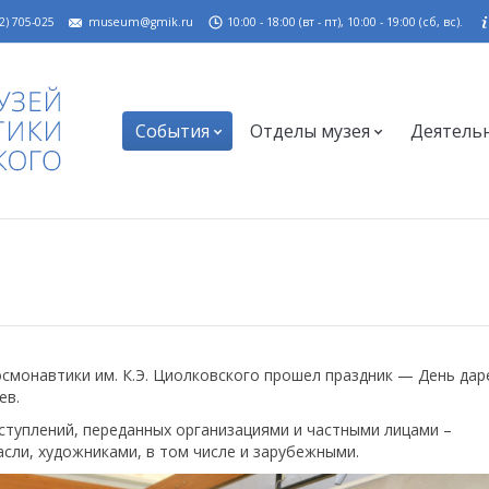
2) 705-025
museum@gmik.ru
10:00 - 18:00 (вт - пт), 10:00 - 19:00 (сб, вс).
События
Отделы музея
Деятель
осмонавтики им. К.Э. Циолковского прошел праздник — День дар
ев.
ступлений, переданных организациями и частными лицами –
сли, художниками, в том числе и зарубежными.