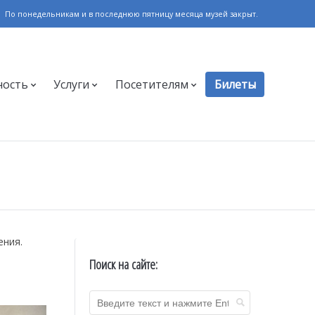
По понедельникам и в последнюю пятницу месяца музей закрыт.
ность
Услуги
Посетителям
Билеты
ения.
Поиск на сайте: