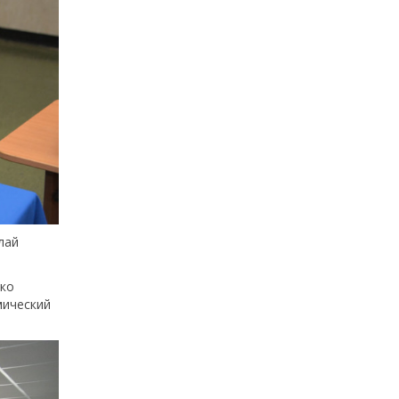
лай
ько
мический