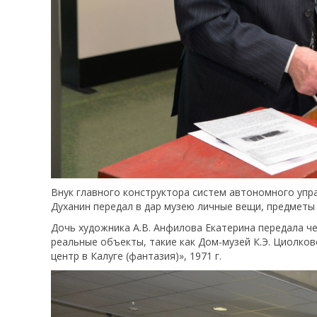
Внук главного конструктора систем автономного упр
Духанин передал в дар музею личные вещи, предметы
Дочь художника А.В. Анфилова Екатерина передала че
реальные объекты, такие как Дом-музей К.Э. Циолков
центр в Калуге (фантазия)», 1971 г.