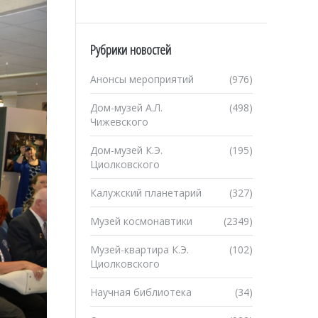
Рубрики новостей
Анонсы мероприятий
(976)
Дом-музей А.Л.
(498)
Чижевского
Дом-музей К.Э.
(195)
Циолковского
Калужский планетарий
(327)
Музей космонавтики
(2349)
Музей-квартира К.Э.
(102)
Циолковского
Научная библиотека
(34)