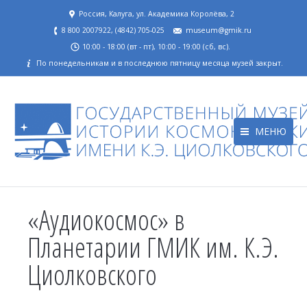
Россия, Калуга, ул. Академика Королёва, 2
8 800 2007922, (4842) 705-025
museum@gmik.ru
10:00 - 18:00 (вт - пт), 10:00 - 19:00 (сб, вс).
По понедельникам и в последнюю пятницу месяца музей закрыт.
МЕНЮ
«Аудиокосмос» в
Планетарии ГМИК им. К.Э.
Циолковского