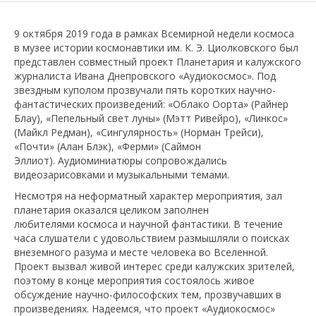
9 октября 2019 года в рамках Всемирной недели космоса
в музее истории космонавтики им. К. Э. Циолковского был
представлен совместный проект Планетария и калужского
журналиста Ивана Днепровского «Аудиокосмос». Под
звездным куполом прозвучали пять коротких научно-
фантастических произведений: «Облако Оорта» (Райнер
Блау), «Пепельный свет луны» (Мэтт Ривейро), «Линкос»
(Майкл Редман), «Сингулярность» (Норман Трейси),
«Почти» (Алан Блэк), «Ферми» (Саймон
Эллиот). Аудиоминиатюры сопровождались
видеозарисовками и музыкальными темами.
Несмотря на неформатный характер мероприятия, зал
планетария оказался целиком заполнен
любителями космоса и научной фантастики. В течение
часа слушатели с удовольствием размышляли о поисках
внеземного разума и месте человека во Вселенной.
Проект вызвал живой интерес среди калужских зрителей,
поэтому в конце мероприятия состоялось живое
обсуждение научно-философских тем, прозвучавших в
произведениях. Надеемся, что проект «Аудиокосмос»