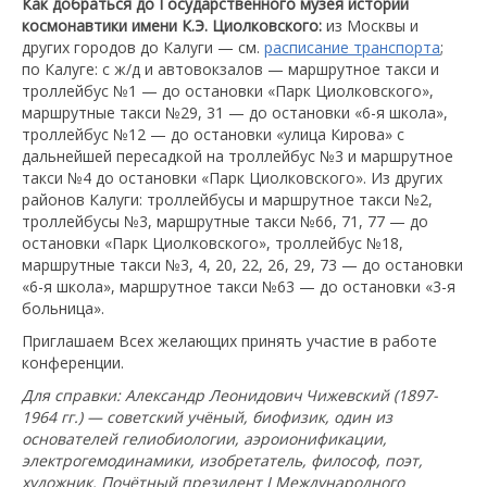
Как добраться до Государственного музея истории
космонавтики имени К.Э. Циолковского:
из Москвы и
других городов до Калуги — см.
расписание транспорта
;
по Калуге: с ж/д и автовокзалов — маршрутное такси и
троллейбус №1 — до остановки «Парк Циолковского»,
маршрутные такси №29, 31 — до остановки «6-я школа»,
троллейбус №12 — до остановки «улица Кирова» с
дальнейшей пересадкой на троллейбус №3 и маршрутное
такси №4 до остановки «Парк Циолковского». Из других
районов Калуги: троллейбусы и маршрутное такси №2,
троллейбусы №3, маршрутные такси №66, 71, 77 — до
остановки «Парк Циолковского», троллейбус №18,
маршрутные такси №3, 4, 20, 22, 26, 29, 73 — до остановки
«6-я школа», маршрутное такси №63 — до остановки «3-я
больница».
Приглашаем Всех желающих принять участие в работе
конференции.
Для справки: Александр Леонидович Чижевский (1897-
1964 гг.) — советский учёный, биофизик, один из
основателей гелиобиологии, аэроионификации,
электрогемодинамики, изобретатель, философ, поэт,
художник. Почётный президент I Международного