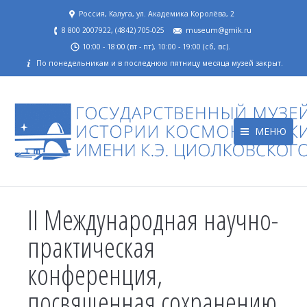
Россия, Калуга, ул. Академика Королёва, 2
8 800 2007922, (4842) 705-025
museum@gmik.ru
10:00 - 18:00 (вт - пт), 10:00 - 19:00 (сб, вс).
По понедельникам и в последнюю пятницу месяца музей закрыт.
МЕНЮ
II Международная научно-
практическая
конференция,
посвященная сохранению