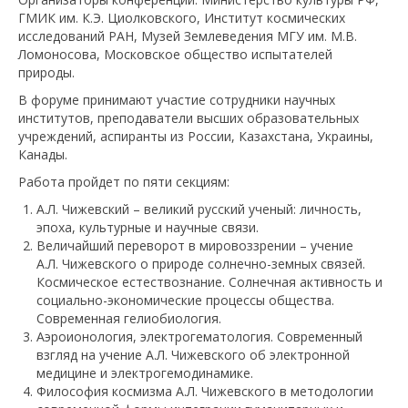
ГМИК им. К.Э. Циолковского, Институт космических
исследований РАН, Музей Землеведения МГУ им. М.В.
Ломоносова, Московское общество испытателей
природы.
В форуме принимают участие сотрудники научных
институтов, преподаватели высших образовательных
учреждений, аспиранты из России, Казахстана, Украины,
Канады.
Работа пройдет по пяти секциям:
А.Л. Чижевский – великий русский ученый: личность,
эпоха, культурные и научные связи.
Величайший переворот в мировоззрении – учение
А.Л. Чижевского о природе солнечно-земных связей.
Космическое естествознание. Солнечная активность и
социально-экономические процессы общества.
Современная гелиобиология.
Аэроионология, электрогематология. Современный
взгляд на учение А.Л. Чижевского об электронной
медицине и электрогемодинамике.
Философия космизма А.Л. Чижевского в методологии