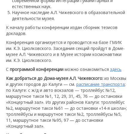
современной формы интеграции гуманитарных и
естественных наук.
Научное наследие А.Л. Чижевского в образовательной
деятельности музея.
К началу работы конференции издан сборник тезисов
докладов.
Конференция организуется и проводится на базе ГМИК
им. К.Э. Циолковского. Заседания секций пройдут в Доме-
музее А.Л. Чижевского и в Музее истории космонавтики
им. К.Э. Циолковского.
С
программой конференции
можно ознакомиться
здесь
Как добраться до Дома-музея А.Л. Чижевского:
из Москвы
и других городов до Калуги — см.
расписание транспорта
;
по Калуге: с ж/д и авто вокзалов — троллейбус №12,
маршрутное такси №1, 12, 29, 31, 45, 76 — до остановки
«Концертный зал». Из других районов Калуги: троллейбус
№2, маршрутное такси №61 — до остановки «14-я школа»;
троллейбусы и маршрутное такси №2, троллейбусы №5,
11, маршрутное такси №95, 97 — до остановки
«Концертный зал».