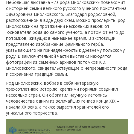
Небольшая выставка «Из рода Циолковских» познакомит
с историей семьи великого русского ученого Константина
Эдуардовича Циолковского. Благодаря родословной,
расположенной в виде двух схем, можно проследить род
Циолковских на протяжении нескольких веков: от
основателя рода до самого ученого, а потом от него до
потомков, живущих в нынешнее время. В экспозиции
представлено изображение фамильного герба,
указывающего на принадлежность к древнему польскому
роду. В заключительной части выставки находятся
фотографии из семейных архивов потомков К.Э.
Циолковского, свидетельствующие о непрерывности рода
и сохранении традиций семьи.
Род Циолковских, вобрав в себя интересную
трехсотлетнюю историю, крепкими корнями соединил
несколько стран. Он обогатил научную летопись
человечества одним из величайших гениев конца XIX –
начала XX века, а также вырастил хранителей его
уникального творчества.