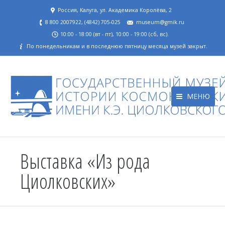
Россия, Калуга, ул. Академика Королёва, 2
8 800 2007922, (4842) 705-025
museum@gmik.ru
10:00 - 18:00 (вт - пт), 10:00 - 19:00 (сб, вс).
По понедельникам и в последнюю пятницу месяца музей закрыт.
МЕНЮ
Выставка «Из рода
Циолковских»