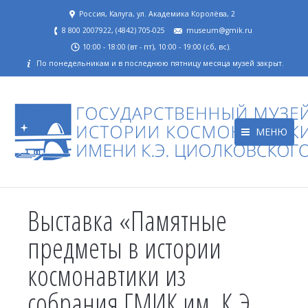
Россия, Калуга, ул. Академика Королёва, 2
8 800 2007922, (4842) 705-025
museum@gmik.ru
10:00 - 18:00 (вт - пт), 10:00 - 19:00 (сб, вс).
По понедельникам и в последнюю пятницу месяца музей закрыт.
МЕНЮ
Выставка «Памятные
предметы в истории
космонавтики из
собрания ГМИК им. К.Э.