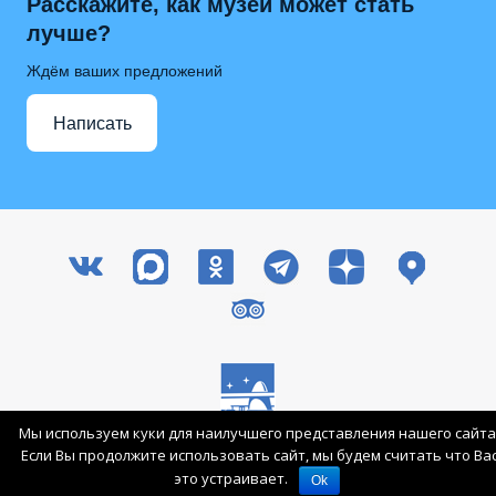
Расскажите, как музей может стать
лучше?
Ждём ваших предложений
Написать
Мы используем куки для наилучшего представления нашего сайта
Все права защищены © 2003-2026 ГМИК им. К.Э. Циолковского
Если Вы продолжите использовать сайт, мы будем считать что Ва
Вход для сотрудников
Карта сайта
это устраивает.
Ok
Поддержка патриотических проектов