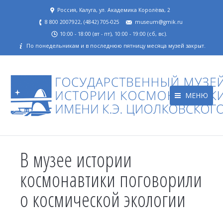
Россия, Калуга, ул. Академика Королёва, 2
8 800 2007922, (4842) 705-025
museum@gmik.ru
10:00 - 18:00 (вт - пт), 10:00 - 19:00 (сб, вс).
По понедельникам и в последнюю пятницу месяца музей закрыт.
МЕНЮ
В музее истории
космонавтики поговорили
о космической экологии