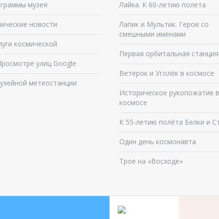
граммы музея
Лайка. К 60-летию полета
ические новости
Лапик и Мультик. Герои со
смешными именами
луги космической
Первая орбитальная станция
Просмотре улиц Google
Ветерок и Уголёк в космосе
узейной метеостанции
Историческое рукопожатие 
космосе
К 55-летию полёта Белки и С
Один день космонавта
Трое на «Восходе»