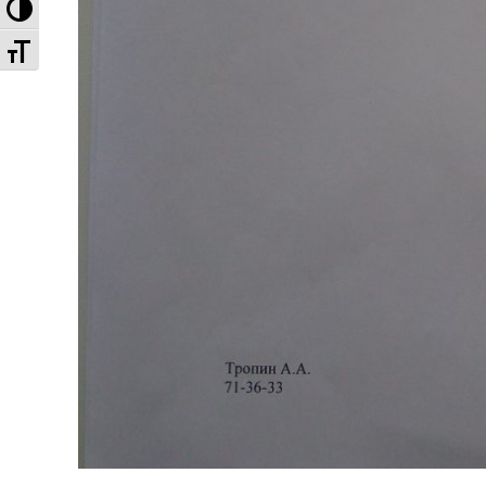
Высокая контрастность
Увеличенный шрифт