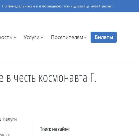
По понедельникам и в последнюю пятницу месяца музей закрыт.
ность
Услуги
Посетителям
Билеты
 в честь космонавта Г.
ц Калуги
Поиск на сайте:
смосе