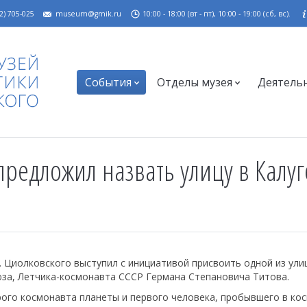
2) 705-025
museum@gmik.ru
10:00 - 18:00 (вт - пт), 10:00 - 19:00 (сб, вс).
События
Отделы музея
Деятель
редложил назвать улицу в Калуге
. Циолковского выступил с инициативой присвоить одной из ули
за, Летчика-космонавта СССР Германа Степановича Титова.
рого космонавта планеты и первого человека, пробывшего в ко