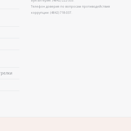
Бухгалтерия: (4842) 222-333.
Телефон доверия по вопросам противодействия
коррупции: (4842) 718-037.
в
трелки