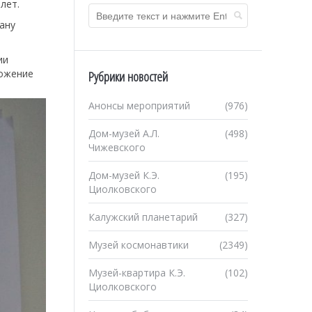
лет.
ану
ии
ложение
Рубрики новостей
Анонсы мероприятий
(976)
Дом-музей А.Л.
(498)
Чижевского
Дом-музей К.Э.
(195)
Циолковского
Калужский планетарий
(327)
Музей космонавтики
(2349)
Музей-квартира К.Э.
(102)
Циолковского