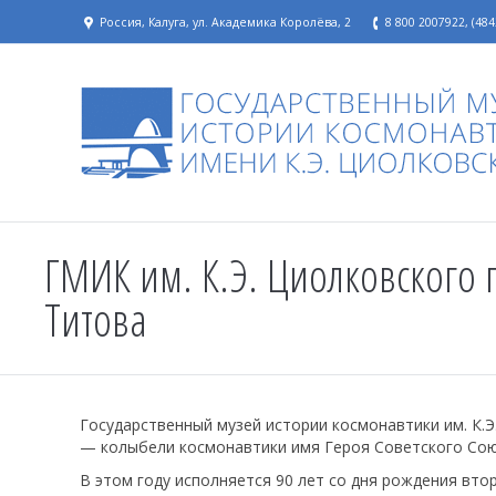
Россия, Калуга, ул. Академика Королёва, 2
8 800 2007922, (484
ГМИК им. К.Э. Циолковского п
Титова
Государственный музей истории космонавтики им. К.Э
— колыбели космонавтики имя Героя Советского Сою
В этом году исполняется 90 лет со дня рождения вто