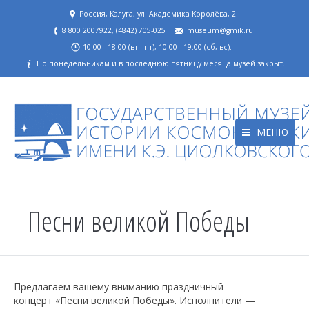
Россия, Калуга, ул. Академика Королёва, 2
8 800 2007922, (4842) 705-025
museum@gmik.ru
10:00 - 18:00 (вт - пт), 10:00 - 19:00 (сб, вс).
По понедельникам и в последнюю пятницу месяца музей закрыт.
МЕНЮ
Песни великой Победы
Предлагаем вашему вниманию праздничный
концерт «Песни великой Победы». Исполнители —