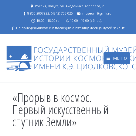
Россия, Калуга, ул. Академика Королёва, 2
8 800 2007922, (4842) 705-025
museum@gmik.ru
10:00 - 18:00 (вт - пт), 10:00 - 19:00 (сб, вс).
По понедельникам и в последнюю пятницу месяца музей закрыт.
МЕНЮ
«Прорыв в космос.
Первый искусственный
спутник Земли»