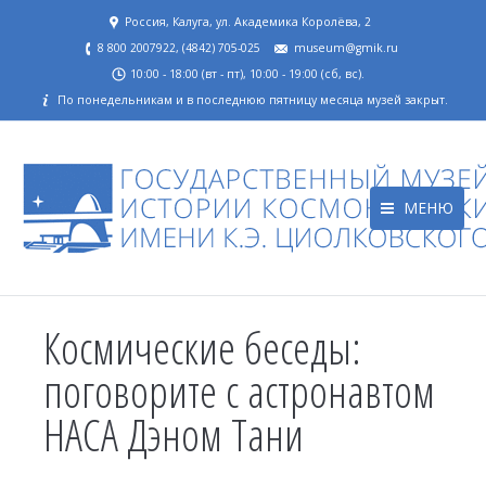
Россия, Калуга, ул. Академика Королёва, 2
8 800 2007922, (4842) 705-025
museum@gmik.ru
10:00 - 18:00 (вт - пт), 10:00 - 19:00 (сб, вс).
По понедельникам и в последнюю пятницу месяца музей закрыт.
МЕНЮ
Космические беседы:
поговорите с астронавтом
НАСА Дэном Тани