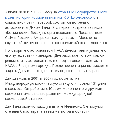
7 июля 2020 г. в 18:00 (мск) на
странице Государственного
музея истории космонавтики им. К.Э. Циолковского
в
социальной сети Facebook состоится встреча с
астронавтом Дэном Тани. Это первая встреча из цикла
«Космические беседы», организованного Посольством
США в России и Американским центром в Москве по
случаю 45-летия полета по программе «Союз — Апполон».
Поговорите с астронавтом НАСА Дэном Тани и узнайте о
его путешествии к звездам. Дэн расскажет о том, как он
решил стать астронавтом, и о подготовке к полетам в
НАСА и Звездном городке. После презентации вы сможете
задать Дэну вопросы, поэтому подготовьте их заранее.
Дэн дважды, в 2001 и 2007 годах, летал на
Международную космическую станцию и провел 131 день
в космосе. Он работал с Юрием Маленченко и другими
космонавтами с целью развития Международной
космической станции.
Дэн Тани окончил школу в штате Иллинойс. Он получил
степень бакалавра, а затем магистра в области