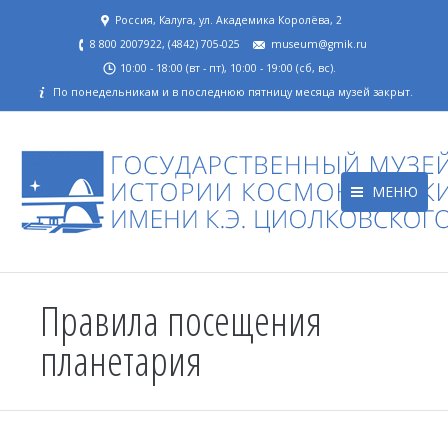
Россия, Калуга, ул. Академика Королёва, 2
8 800 2007922, (4842) 705-025
museum@gmik.ru
10:00 - 18:00 (вт - пт), 10:00 - 19:00 (сб, вс).
По понедельникам и в последнюю пятницу месяца музей закрыт.
МЕНЮ
Правила посещения
планетария