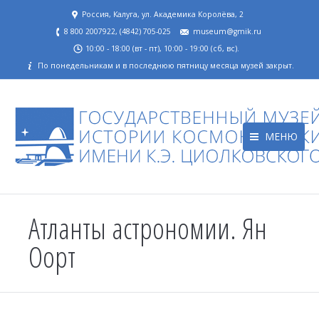
Россия, Калуга, ул. Академика Королёва, 2
8 800 2007922, (4842) 705-025
museum@gmik.ru
10:00 - 18:00 (вт - пт), 10:00 - 19:00 (сб, вс).
По понедельникам и в последнюю пятницу месяца музей закрыт.
МЕНЮ
Атланты астрономии. Ян
Оорт